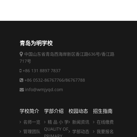
青岛为明学校
中国山东省青岛西海岸新区香江路636号/香江路
717号
+86 131 8897 7837
+86 0532-86767766/86767788
info@wmjyqd.com
学校简介
学部介绍
校园动态
招生指南
名师一览
精 品 小 学
新闻资讯
在线缴费
QUALITY OF
管理团队
学部动态
我要报名
PRIMARY