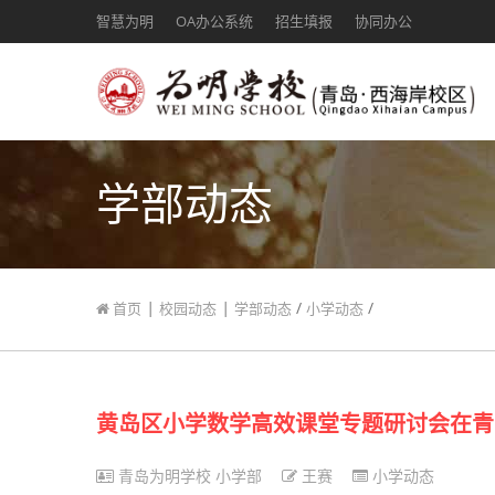
智慧为明
OA办公系统
招生填报
协同办公
学部动态
|
|
/
/
首页
校园动态
学部动态
小学动态
黄岛区小学数学高效课堂专题研讨会在青
青岛为明学校 小学部
王赛
小学动态