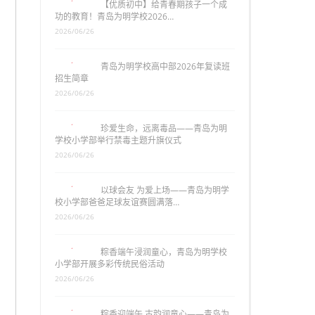
【优质初中】给青春期孩子一个成
功的教育！青岛为明学校2026…
2026/06/26
青岛为明学校高中部2026年复读班
招生简章
2026/06/26
珍爱生命，远离毒品——青岛为明
学校小学部举行禁毒主题升旗仪式
2026/06/26
以球会友 为爱上场——青岛为明学
校小学部爸爸足球友谊赛圆满落…
2026/06/26
粽香端午浸润童心，青岛为明学校
小学部开展多彩传统民俗活动
2026/06/26
粽香迎端午 古韵润童心——青岛为