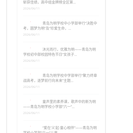
斩获佳绩，高中组金牌榜全区第…
2026/06/11
青岛为明学校中小学部举行“决胜中
考，圆梦为明”及“珍爱生命，…
2026/06/11
沐光而行，优雅为明——青岛为明
学校初中部校园特色节日“女孩子…
2026/06/11
青岛为明学校中学部举行“聚力终章
战高考，逐梦前行向未来”主题…
2026/06/11
童声里的素养课，歌声中的新为明
——青岛为明学校小学部“六一”…
2026/06/11
“爱在‘义’起·童心相伴”——青岛为明
学校小学部“六一”儿童…