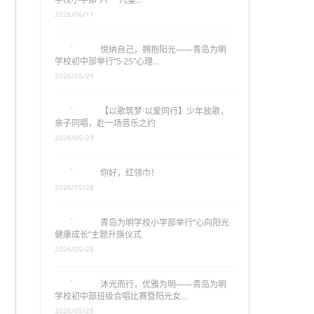
2026/06/11
悦纳自己，拥抱阳光——青岛为明
学校初中部举行“5·25”心理…
2026/05/29
【以歌筑梦·以爱同行】少年放歌，
亲子同唱，赴一场音乐之约
2026/05/29
你好，红领巾！
2026/05/28
青岛为明学校小学部举行“心向阳光
健康成长”主题升旗仪式
2026/05/28
沐光而行，优雅为明——青岛为明
学校初中部班级合唱比赛暨阳光女…