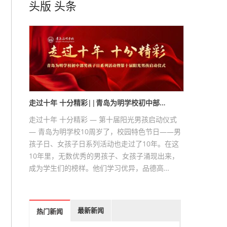
头版
头条
走过十年 十分精彩||青岛为明学校初中部…
走过十年 十分精彩 — 第十届阳光男孩启动仪式
— 青岛为明学校10周岁了，校园特色节日——男
孩子日、女孩子日系列活动也走过了10年。在这
10年里，无数优秀的男孩子、女孩子涌现出来，
成为学生们的榜样。他们学习优异，品德高…
最新新闻
热门新闻