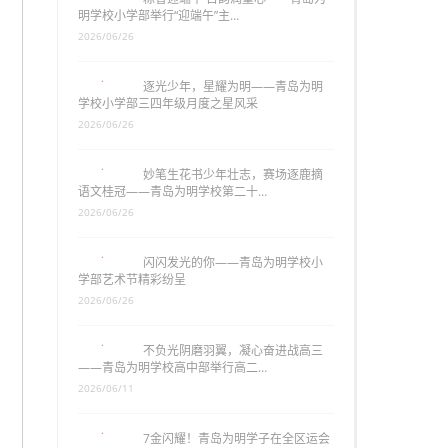
明学校小学部举行“迎端午”主…
2026/06/26
逐光少年，星耀为明——青岛为明
学校小学部三四年级月度之星风采
2026/06/26
妙笔生花书少年壮志，赛场逐鹿摘
语文桂冠——青岛为明学校第二十…
2026/06/26
闪闪发光的你——青岛为明学校小
学部艺术节精彩纷呈
2026/06/26
不负光阴磨羽翼，凝心奋进战高三
——青岛为明学校高中部举行高二…
2026/06/11
7金闪耀！青岛为明学子在全区运会