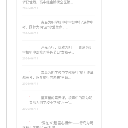
斩获佳绩，高中组金牌榜全区第…
2026/06/11
青岛为明学校中小学部举行“决胜中
考，圆梦为明”及“珍爱生命，…
2026/06/11
沐光而行，优雅为明——青岛为明
学校初中部校园特色节日“女孩子…
2026/06/11
青岛为明学校中学部举行“聚力终章
战高考，逐梦前行向未来”主题…
2026/06/11
童声里的素养课，歌声中的新为明
——青岛为明学校小学部“六一”…
2026/06/11
“爱在‘义’起·童心相伴”——青岛为明
学校小学部“六一”儿童…