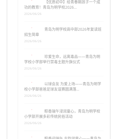
【优质初中】给青春期孩子一个成
功的教育！青岛为明学校2026…
2026/06/26
青岛为明学校高中部2026年复读班
招生简章
2026/06/26
珍爱生命，远离毒品——青岛为明
学校小学部举行禁毒主题升旗仪式
2026/06/26
以球会友 为爱上场——青岛为明学
校小学部爸爸足球友谊赛圆满落…
2026/06/26
粽香端午浸润童心，青岛为明学校
小学部开展多彩传统民俗活动
2026/06/26
粽香迎端午 古韵润童心——青岛为