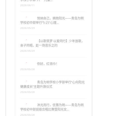
2026/06/11
悦纳自己，拥抱阳光——青岛为明
学校初中部举行“5·25”心理…
2026/05/29
【以歌筑梦·以爱同行】少年放歌，
亲子同唱，赴一场音乐之约
2026/05/29
你好，红领巾！
2026/05/28
青岛为明学校小学部举行“心向阳光
健康成长”主题升旗仪式
2026/05/28
沐光而行，优雅为明——青岛为明
学校初中部班级合唱比赛暨阳光女…
2026/05/28