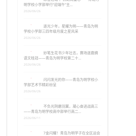
明学校小学部举行“迎端午”主…
2026/06/26
逐光少年，星耀为明——青岛为明
学校小学部三四年级月度之星风采
2026/06/26
妙笔生花书少年壮志，赛场逐鹿摘
语文桂冠——青岛为明学校第二十…
2026/06/26
闪闪发光的你——青岛为明学校小
学部艺术节精彩纷呈
2026/06/26
不负光阴磨羽翼，凝心奋进战高三
——青岛为明学校高中部举行高二…
2026/06/11
7金闪耀！青岛为明学子在全区运会