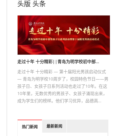
头版
头条
走过十年 十分精彩||青岛为明学校初中部…
走过十年 十分精彩 — 第十届阳光男孩启动仪式
— 青岛为明学校10周岁了，校园特色节日——男
孩子日、女孩子日系列活动也走过了10年。在这
10年里，无数优秀的男孩子、女孩子涌现出来，
成为学生们的榜样。他们学习优异，品德高…
最新新闻
热门新闻