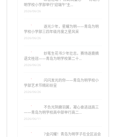
明学校小学部举行“迎端午”主…
2026/06/26
逐光少年，星耀为明——青岛为明
学校小学部三四年级月度之星风采
2026/06/26
妙笔生花书少年壮志，赛场逐鹿摘
语文桂冠——青岛为明学校第二十…
2026/06/26
闪闪发光的你——青岛为明学校小
学部艺术节精彩纷呈
2026/06/26
不负光阴磨羽翼，凝心奋进战高三
——青岛为明学校高中部举行高二…
2026/06/11
7金闪耀！青岛为明学子在全区运会