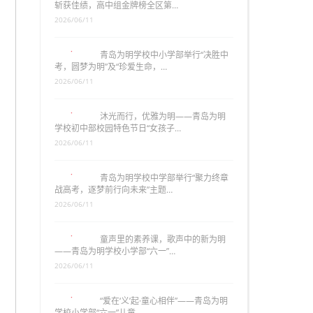
斩获佳绩，高中组金牌榜全区第…
2026/06/11
青岛为明学校中小学部举行“决胜中
考，圆梦为明”及“珍爱生命，…
2026/06/11
沐光而行，优雅为明——青岛为明
学校初中部校园特色节日“女孩子…
2026/06/11
青岛为明学校中学部举行“聚力终章
战高考，逐梦前行向未来”主题…
2026/06/11
童声里的素养课，歌声中的新为明
——青岛为明学校小学部“六一”…
2026/06/11
“爱在‘义’起·童心相伴”——青岛为明
学校小学部“六一”儿童…