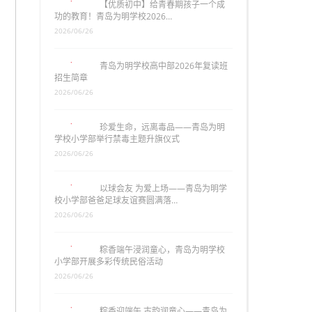
【优质初中】给青春期孩子一个成
功的教育！青岛为明学校2026…
2026/06/26
青岛为明学校高中部2026年复读班
招生简章
2026/06/26
珍爱生命，远离毒品——青岛为明
学校小学部举行禁毒主题升旗仪式
2026/06/26
以球会友 为爱上场——青岛为明学
校小学部爸爸足球友谊赛圆满落…
2026/06/26
粽香端午浸润童心，青岛为明学校
小学部开展多彩传统民俗活动
2026/06/26
粽香迎端午 古韵润童心——青岛为