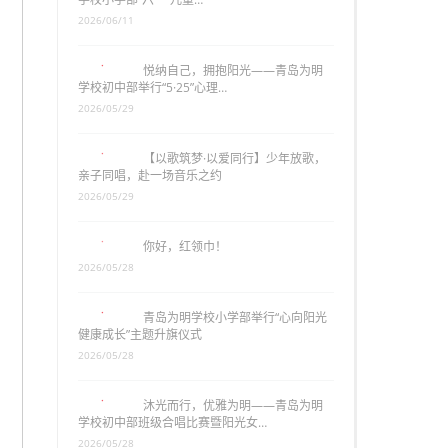
2026/06/11
悦纳自己，拥抱阳光——青岛为明
学校初中部举行“5·25”心理…
2026/05/29
【以歌筑梦·以爱同行】少年放歌，
亲子同唱，赴一场音乐之约
2026/05/29
你好，红领巾！
2026/05/28
青岛为明学校小学部举行“心向阳光
健康成长”主题升旗仪式
2026/05/28
沐光而行，优雅为明——青岛为明
学校初中部班级合唱比赛暨阳光女…
2026/05/28