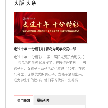
头版
头条
走过十年 十分精彩||青岛为明学校初中部…
走过十年 十分精彩 — 第十届阳光男孩启动仪式
— 青岛为明学校10周岁了，校园特色节日——男
孩子日、女孩子日系列活动也走过了10年。在这
10年里，无数优秀的男孩子、女孩子涌现出来，
成为学生们的榜样。他们学习优异，品德高…
最新新闻
热门新闻