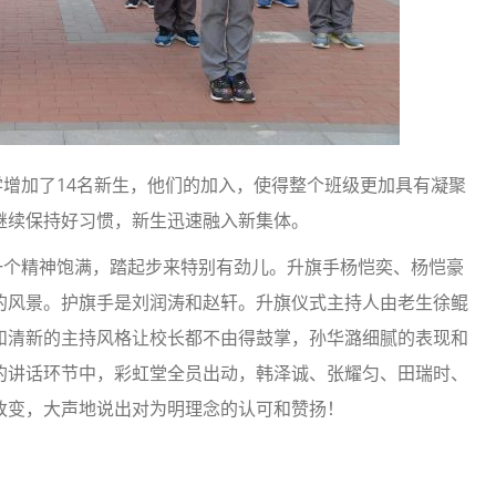
加了14名新生，他们的加入，使得整个班级更加具有凝聚
继续保持好习惯，新生迅速融入新集体。
个精神饱满，踏起步来特别有劲儿。升旗手杨恺奕、杨恺豪
的风景。护旗手是刘润涛和赵轩。升旗仪式主持人由老生徐鲲
和清新的主持风格让校长都不由得鼓掌，孙华潞细腻的表现和
的讲话环节中，彩虹堂全员出动，韩泽诚、张耀匀、田瑞时、
改变，大声地说出对为明理念的认可和赞扬！