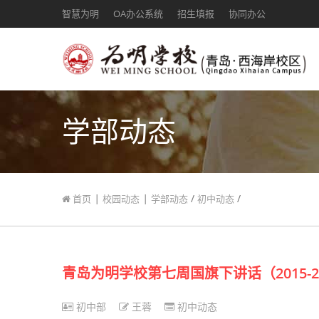
智慧为明
OA办公系统
招生填报
协同办公
学部动态
|
|
/
/
首页
校园动态
学部动态
初中动态
青岛为明学校第七周国旗下讲话（2015-2
初中部
王蓉
初中动态