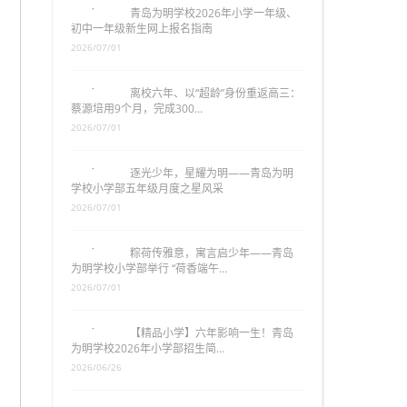
青岛为明学校2026年小学一年级、
初中一年级新生网上报名指南
2026/07/01
离校六年、以“超龄”身份重返高三：
蔡源培用9个月，完成300…
2026/07/01
逐光少年，星耀为明——青岛为明
学校小学部五年级月度之星风采
2026/07/01
粽荷传雅意，寓言启少年——青岛
为明学校小学部举行 “荷香端午…
2026/07/01
【精品小学】六年影响一生！青岛
为明学校2026年小学部招生简…
2026/06/26