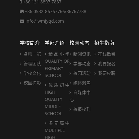
+86 131 8897 7837
+86 0532-86767766/86767788
info@wmjyqd.com
学校简介
学部介绍
校园动态
招生指南
名师一览
精 品 小 学
新闻资讯
在线缴费
QUALITY OF
管理团队
学部动态
我要报名
PRIMARY
学校文化
校园活动
我要应聘
SCHOOL
校园掠影
媒体聚焦
优 质 初 中
HIGH
自媒体中
QUALITY
心
MIDDLE
校报校刊
SCHOOL
多 元 高 中
MULTIPLE
HIGH