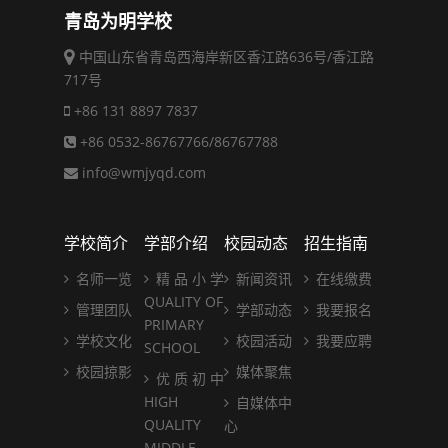
青岛为明学校
中国山东省青岛西海岸新区香江路636号/香江路
717号
+86 131 8897 7837
+86 0532-86767766/86767788
info@wmjyqd.com
学校简介
学部介绍
校园动态
招生指南
名师一览
精 品 小 学
新闻资讯
在线缴费
QUALITY OF
管理团队
学部动态
我要报名
PRIMARY
学校文化
校园活动
我要应聘
SCHOOL
校园掠影
媒体聚焦
优 质 初 中
HIGH
自媒体中
QUALITY
心
MIDDLE