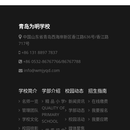
青岛为明学校
中国山东省青岛西海岸新区香江路636号/香江路
717号
+86 131 8897 7837
+86 0532-86767766/86767788
info@wmjyqd.com
学校简介
学部介绍
校园动态
招生指南
名师一览
精 品 小 学
新闻资讯
在线缴费
QUALITY OF
管理团队
学部动态
我要报名
PRIMARY
学校文化
校园活动
我要应聘
SCHOOL
校园掠影
媒体聚焦