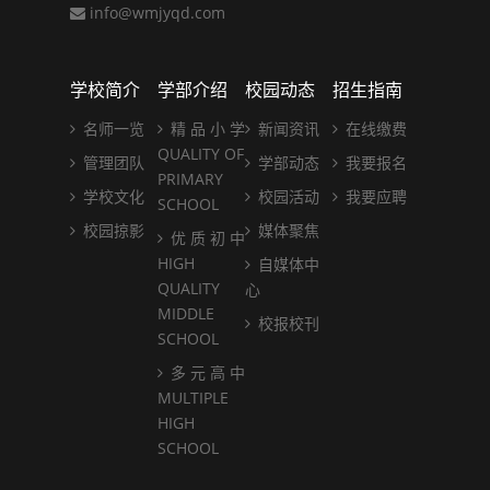
info@wmjyqd.com
学校简介
学部介绍
校园动态
招生指南
名师一览
精 品 小 学
新闻资讯
在线缴费
QUALITY OF
管理团队
学部动态
我要报名
PRIMARY
学校文化
校园活动
我要应聘
SCHOOL
校园掠影
媒体聚焦
优 质 初 中
HIGH
自媒体中
QUALITY
心
MIDDLE
校报校刊
SCHOOL
多 元 高 中
MULTIPLE
HIGH
SCHOOL