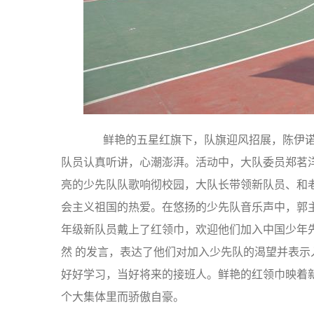
鲜艳的五星红旗下，队旗迎风招展，陈伊诺
队员认真听讲，心潮澎湃。活动中，大队委员郑茗
亮的少先队队歌响彻校园，大队长带领新队员、和
会主义祖国的热爱。在悠扬的少先队音乐声中，郭
年级新队员戴上了红领巾，欢迎他们加入中国少年
然 的发言，表达了他们对加入少先队的渴望并表
好好学习，当好将来的接班人。鲜艳的红领巾映着
个大集体里而骄傲自豪。