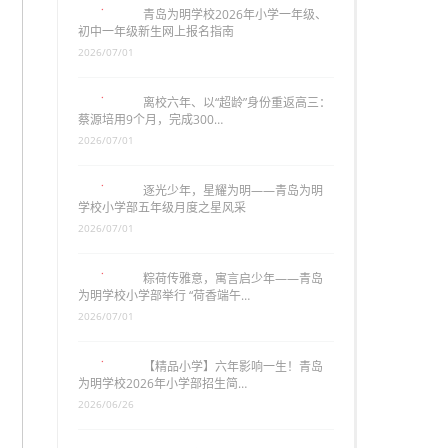
青岛为明学校2026年小学一年级、
初中一年级新生网上报名指南
2026/07/01
离校六年、以“超龄”身份重返高三：
蔡源培用9个月，完成300…
2026/07/01
逐光少年，星耀为明——青岛为明
学校小学部五年级月度之星风采
2026/07/01
粽荷传雅意，寓言启少年——青岛
为明学校小学部举行 “荷香端午…
2026/07/01
【精品小学】六年影响一生！青岛
为明学校2026年小学部招生简…
2026/06/26