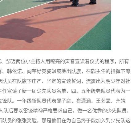
、邹迈两位小主持人用嘹亮的声音宣读着仪式的程序，所有
洋、韩依诺、阎芊妤英姿飒爽地出队旗，在郭主任的指挥下嘹
老队员在队旗下庄严、坚定的宣读誓词，流露出为明少年对社
主任宣读了新一届少先队员名单，四、五年级老队员代表为一
先锋队。一年级新队员代表邵子庭、崔潇涵、王艺霏、齐靖
示入队后要以雷锋精神严格要求自己，做一名优秀的少先队员，
新队员的张张笑脸，那是他们在为自己终于能加入到少先队这