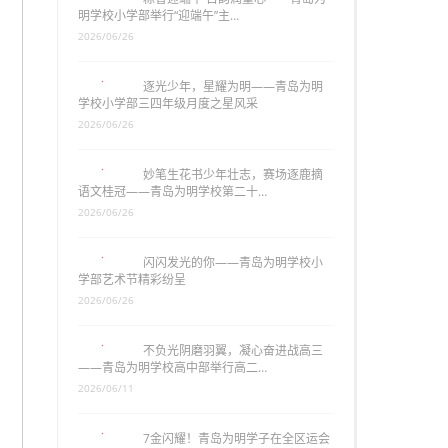
明学校小学部举行“迎端午”主…
2026/06/26
逐光少年，星耀为明——青岛为明
学校小学部三四年级月度之星风采
2026/06/26
妙笔生花书少年壮志，赛场逐鹿摘
语文桂冠——青岛为明学校第二十…
2026/06/26
闪闪发光的你——青岛为明学校小
学部艺术节精彩纷呈
2026/06/26
不负光阴磨羽翼，凝心奋进战高三
——青岛为明学校高中部举行高二…
2026/06/11
7金闪耀！青岛为明学子在全区运会