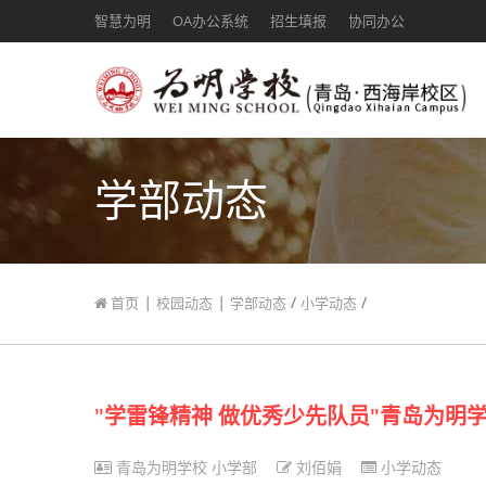
智慧为明
OA办公系统
招生填报
协同办公
学部动态
|
|
/
/
首页
校园动态
学部动态
小学动态
"学雷锋精神 做优秀少先队员"青岛为
青岛为明学校 小学部
刘佰娟
小学动态