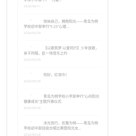
2026/06/11
悦纳自己，拥抱阳光——青岛为明
学校初中部举行“5·25”心理…
2026/05/29
【以歌筑梦·以爱同行】少年放歌，
亲子同唱，赴一场音乐之约
2026/05/29
你好，红领巾！
2026/05/28
青岛为明学校小学部举行“心向阳光
健康成长”主题升旗仪式
2026/05/28
沐光而行，优雅为明——青岛为明
学校初中部班级合唱比赛暨阳光女…
2026/05/28