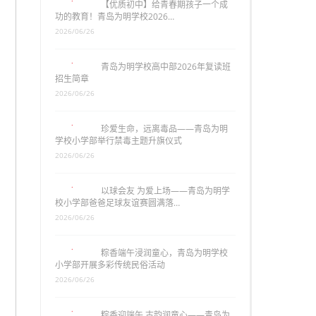
【优质初中】给青春期孩子一个成
功的教育！青岛为明学校2026…
2026/06/26
青岛为明学校高中部2026年复读班
招生简章
2026/06/26
珍爱生命，远离毒品——青岛为明
学校小学部举行禁毒主题升旗仪式
2026/06/26
以球会友 为爱上场——青岛为明学
校小学部爸爸足球友谊赛圆满落…
2026/06/26
粽香端午浸润童心，青岛为明学校
小学部开展多彩传统民俗活动
2026/06/26
粽香迎端午 古韵润童心——青岛为