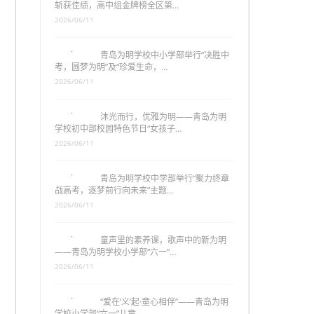
斩获佳绩，高中组金牌榜全区第…
2026/06/11
青岛为明学校中小学部举行“决胜中
考，圆梦为明”及“珍爱生命，…
2026/06/11
沐光而行，优雅为明——青岛为明
学校初中部校园特色节日“女孩子…
2026/06/11
青岛为明学校中学部举行“聚力终章
战高考，逐梦前行向未来”主题…
2026/06/11
童声里的素养课，歌声中的新为明
——青岛为明学校小学部“六一”…
2026/06/11
“爱在‘义’起·童心相伴”——青岛为明
学校小学部“六一”儿童…