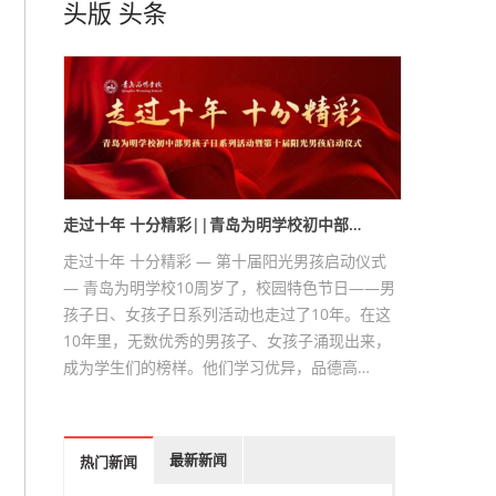
头版
头条
走过十年 十分精彩||青岛为明学校初中部…
走过十年 十分精彩 — 第十届阳光男孩启动仪式
— 青岛为明学校10周岁了，校园特色节日——男
孩子日、女孩子日系列活动也走过了10年。在这
10年里，无数优秀的男孩子、女孩子涌现出来，
成为学生们的榜样。他们学习优异，品德高…
最新新闻
热门新闻