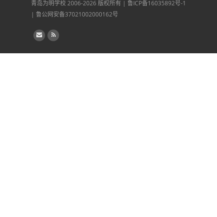
为明学校天津南站校区
为明学校贵州六盘水校区
青岛为明学校
2006-2026 版权所有 |
鲁ICP备16035892号-1
|
鲁公网安备37021002000162号