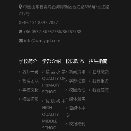
中国山东省青岛西海岸新区香江路636号/香江路
717号
+86 131 8897 7837
+86 0532-86767766/86767788
info@wmjyqd.com
学校简介
学部介绍
校园动态
招生指南
名师一览
精 品 小 学
新闻资讯
在线缴费
QUALITY OF
管理团队
学部动态
我要报名
PRIMARY
学校文化
校园活动
我要应聘
SCHOOL
校园掠影
媒体聚焦
优 质 初 中
HIGH
自媒体中
QUALITY
心
MIDDLE
校报校刊
SCHOOL