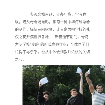
参观文物古迹，置办年货，学写春
联，陪父母看场电影，学习一种中华传统菜肴
的制作，探望贫困家庭，让青岛为明学校的礼
仪之花开满世界各地……新春佳节期间，青岛
为明学校“变脸”的新式寒假作业让全体同学们
忙得不亦乐乎，也从中体会到教师浓浓的关切
之心。