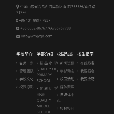
中国山东省青岛西海岸新区香江路636号/香江路
717号
+86 131 8897 7837
+86 0532-86767766/86767788
info@wmjyqd.com
学校简介
学部介绍
校园动态
招生指南
名师一览
精 品 小 学
新闻资讯
在线缴费
QUALITY OF
管理团队
学部动态
我要报名
PRIMARY
学校文化
校园活动
我要应聘
SCHOOL
校园掠影
媒体聚焦
优 质 初 中
HIGH
自媒体中
QUALITY
心
MIDDLE
校报校刊
SCHOOL