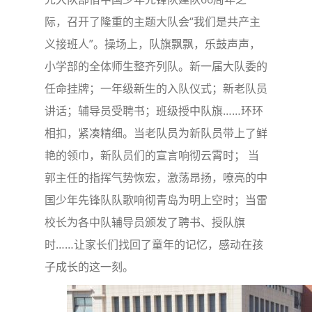
际，召开了隆重的主题大队会“我们是共产主
义接班人”。操场上，队旗飘飘，乐鼓声声，
小学部的全体师生整齐列队。新一届大队委的
任命挂牌；一年级新生的入队仪式；新老队员
讲话；辅导员受聘书；班级授中队旗……环环
相扣，紧凑精细。当老队员为新队员带上了鲜
艳的领巾，新队员们的宣言响彻云霄时； 当
郭主任的指挥气势恢宏，激荡昂扬，嘹亮的中
国少年先锋队队歌响彻青岛为明上空时；当雷
校长为各中队辅导员颁发了聘书、授队旗
时……让家长们找回了童年的记忆，感动在孩
子成长的这一刻。