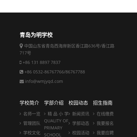
青岛为明学校
中国山东省青岛西海岸新区香江路636号/香江路
717号
+86 131 8897 7837
+86 0532-86767766/86767788
info@wmjyqd.com
学校简介
学部介绍
校园动态
招生指南
名师一览
精 品 小 学
新闻资讯
在线缴费
QUALITY OF
管理团队
学部动态
我要报名
PRIMARY
学校文化
校园活动
我要应聘
SCHOOL