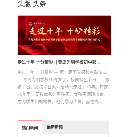
头版
头条
走过十年 十分精彩||青岛为明学校初中部…
走过十年 十分精彩 — 第十届阳光男孩启动仪式
— 青岛为明学校10周岁了，校园特色节日——男
孩子日、女孩子日系列活动也走过了10年。在这
10年里，无数优秀的男孩子、女孩子涌现出来，
成为学生们的榜样。他们学习优异，品德高…
最新新闻
热门新闻