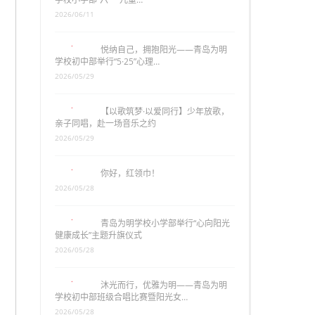
2026/06/11
悦纳自己，拥抱阳光——青岛为明
学校初中部举行“5·25”心理…
2026/05/29
【以歌筑梦·以爱同行】少年放歌，
亲子同唱，赴一场音乐之约
2026/05/29
你好，红领巾！
2026/05/28
青岛为明学校小学部举行“心向阳光
健康成长”主题升旗仪式
2026/05/28
沐光而行，优雅为明——青岛为明
学校初中部班级合唱比赛暨阳光女…
2026/05/28