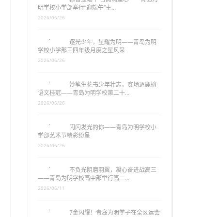
明学校小学部举行“迎端午”主…
2026/06/26
逐光少年，星耀为明——青岛为明
学校小学部三四年级月度之星风采
2026/06/26
妙笔生花书少年壮志，赛场逐鹿摘
语文桂冠——青岛为明学校第二十…
2026/06/26
闪闪发光的你——青岛为明学校小
学部艺术节精彩纷呈
2026/06/26
不负光阴磨羽翼，凝心奋进战高三
——青岛为明学校高中部举行高二…
2026/06/11
7金闪耀！青岛为明学子在全区运会