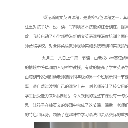
香港新朗文英语课程，是我校特色课程之一，其教
注重对孩子听、说、读、写四项基本技能的综合训练，提
效，我校启动了小学部香港新朗文英语课程深度培训全面
师莅临学校，对全体英语教师现场实施系统培训和实践指
九月二十八日上午第一节课，由我校小学英语组韩
的情境中将单词融入句型中教授，有效的提高了学生英语
由培训专家刘树杨老师选择同年级的另一个班展示同一节
离，很自然过渡到自己的课堂上来，刘老师设计了较实用
学生接受能力来巩固知识。令人钦佩的是整节课没有一句
思，让孩子在纯英文的浸润中完成了这节课。课后，老师
的特色和优势，领悟了在趣味中学习语法和灵活交际的重