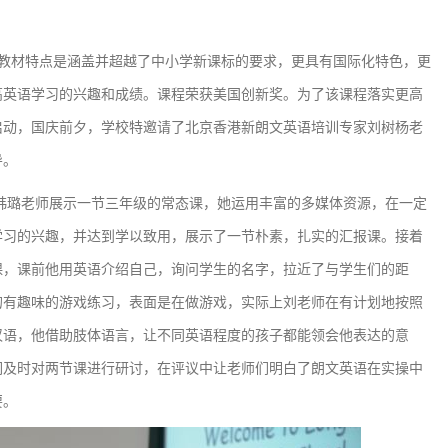
材特点是涵盖并超越了中小学新课标的要求，更具有国际化特色，更
高英语学习的兴趣和成绩。课程荣获美国创新奖。为了该课程落实更高
启动，国庆前夕，学校特邀请了北京香港新朗文英语培训专家刘树杨老
导。
璐老师展示一节三年级的常态课，她运用丰富的多媒体资源，在一定
学习的兴趣，并达到学以致用，展示了一节朴素，扎实的汇报课。接着
课，课前他用英语介绍自己，询问学生的名字，拉近了与学生们的距
的有趣味的游戏练习，表面是在做游戏，实际上刘老师在有计划地按照
汉语，他借助肢体语言，让不同英语程度的孩子都能领会他表达的意
们及时对两节课进行研讨，在评议中让老师们明白了朗文英语在实操中
要。