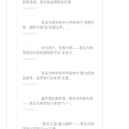
斩获佳绩，高中组金牌榜全区第…
2026/06/11
青岛为明学校中小学部举行“决胜中
考，圆梦为明”及“珍爱生命，…
2026/06/11
沐光而行，优雅为明——青岛为明
学校初中部校园特色节日“女孩子…
2026/06/11
青岛为明学校中学部举行“聚力终章
战高考，逐梦前行向未来”主题…
2026/06/11
童声里的素养课，歌声中的新为明
——青岛为明学校小学部“六一”…
2026/06/11
“爱在‘义’起·童心相伴”——青岛为明
学校小学部“六一”儿童…