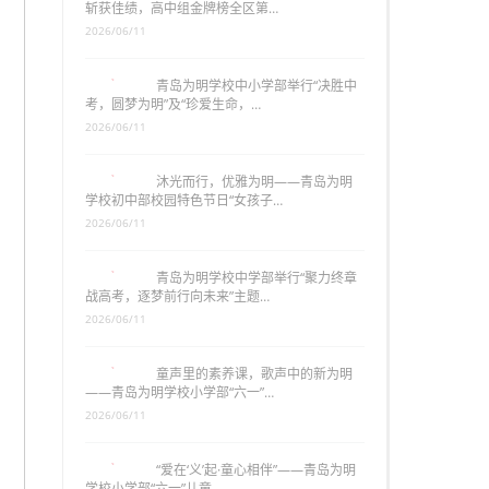
斩获佳绩，高中组金牌榜全区第…
2026/06/11
青岛为明学校中小学部举行“决胜中
考，圆梦为明”及“珍爱生命，…
2026/06/11
沐光而行，优雅为明——青岛为明
学校初中部校园特色节日“女孩子…
2026/06/11
青岛为明学校中学部举行“聚力终章
战高考，逐梦前行向未来”主题…
2026/06/11
童声里的素养课，歌声中的新为明
——青岛为明学校小学部“六一”…
2026/06/11
“爱在‘义’起·童心相伴”——青岛为明
学校小学部“六一”儿童…