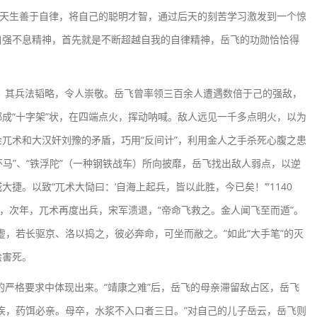
飞天生善于自律，将自己的聪明才智，通过后天的刻苦学习激发到一个惊
自强不息精神，首先就是不断超越自我的自律精神，岳飞的功勋恰恰得
其兵法韬略，令人崇敬。岳飞曾率领三百余人遭遇数倍于己的强敌，
成“十字架”状，在四端点火，挥动呐喊。敌人远见一千多点明火，以为
兀术和大汉奸刘豫的矛盾，巧用“反间计”，利用金人之手杀死心腹之患
环马”、“铁浮陀”（一种钢铁战车）所向披靡，岳飞找出敌人弱点，以逆
捷。以致“兀术大恸曰：‘自海上起兵，皆以此胜，今已矣！’”1140
职，次年，兀术再度出兵，宋军溃退，“帝命飞救之。金人闻飞至而遁”。
虚，若长驱京、洛以捣之，彼必奔命，可坐而敝之。”如此“大手笔”的灭
桧害死。
格要求中体现出来。“靖康之难”后，岳飞的母亲滞留敌占区，岳飞
疾，药饵必亲。母卒，水浆不入口者三日。”对自己的儿子岳云，岳飞则