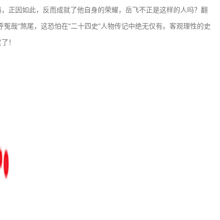
吗，正因如此，反而成就了他自身的荣耀，岳飞不正是这样的人吗？翻
呼冤哉”煞尾，这恐怕在“二十四史”人物传记中绝无仅有。客观理性的史
度了！