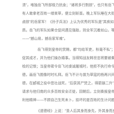
溃”，唯独岳飞所部极力抗金；“诸将多行剽掠”，也只有岳
有人敢拿老百姓一缕束草，便立刻斩首。晚上军队睡在大街
卤掠”的岳家军！《孙子兵法》上认为优秀的军队是“其疾如
质。岳飞的军队如果仓促间遇见强敌，则全军沉着如山，
——“撼山易，撼岳家军难”。
岳飞得到皇帝的赏赐，都“均给军吏，秋毫不私”；
促其成才，并为他们操办婚事。当得知战友韩世忠将要被
桧的记恨；当皇帝密令岳飞对虔诚屠城时，他拒不执行命
德，画岳飞图像时时礼拜。岳飞不计与曾为草寇的杨再兴
德，在郾城之役中悲壮战死，“后获其尸焚之，得箭镞二升
请求与他归南的众多百姓安全迁徙，回朝后，立刻奏报皇
利他精神——不顾自己生死未卜，挂坏的是百姓的生计问
《道德经》上说：“圣人后其身而身先，外其身而身