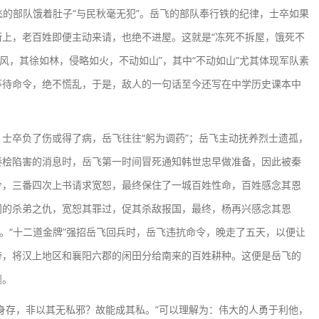
飞的部队饿着肚子“与民秋毫无犯”。岳飞的部队奉行铁的纪律，士卒如果
上，老百姓即便主动来请，也绝不进屋。这就是“冻死不拆屋，饿死不
风，其徐如林，侵略如火，不动如山”，其中“不动如山”尤其体现军队素
等待命令，绝不慌乱，于是，敌人的一句话至今还写在中学历史课本中
士卒负了伤或得了病，岳飞往往“躬为调药”；岳飞主动抚养烈士遗孤，
秦桧陷害的消息时，岳飞第一时间冒死通知韩世忠早做准备，因此被秦
令，三番四次上书请求宽恕，最终保住了一城百姓性命，百姓感念其恩
间的杀弟之仇，宽恕其罪过，促其杀敌报国，最终，杨再兴感念其恩
”。“十二道金牌”强招岳飞回兵时，岳飞违抗命令，晚走了五天，以便让
帝，将汉上地区和襄阳六郡的闲田分给南来的百姓耕种。这便是岳飞的
题。
存，非以其无私邪？故能成其私。”可以理解为：伟大的人勇于利他，