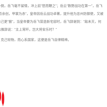
倒，岳飞毫不留情，冲上前“怒而鞭之”；岳云“数野战功在第一”，岳飞
百余创，甲裳为赤”，皇帝因岳云战功卓著，提升他为忠州防御使，又被
己更“狠”，当皇帝要为岳飞营造新宅邸时，岳飞辞谢到：“敌未灭，何
飞推辞说：“主上宵旰，岂大将安乐时？”
克己轻物，而心系国家，这便是岳飞自律精神。