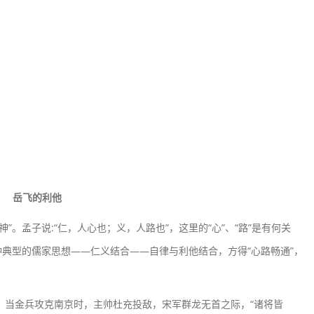
岳飞的利他
孟子说:“仁，人心也；义，人路也”，这里的“心”、“路”是有何关
典型的儒家思想——仁义结合——自律与利他结合，方得“心路畅通”，
。当金兵攻克南京时，主帅杜充投敌，宋军群龙无首之际，“诸将皆