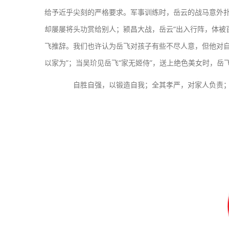
给予近乎尖刻的严格要求。军事训练时，岳云的战马意外扑
却屡屡将头功赏给别人；颍昌大战，岳云“出入行阵，体被
飞推辞。我们也许认为岳飞对孩子有些不尽人意，但他对自
以家为”；当吴玠见岳飞“家无姬侍”，送上绝色美女时，岳
自胜自强，以锻造自我；全其孝严，对家人负责；