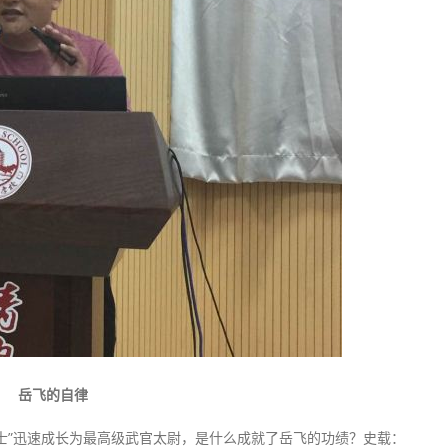
岳飞的自律
士”迅速成长为最高级武官太尉，是什么成就了岳飞的功绩？史载：