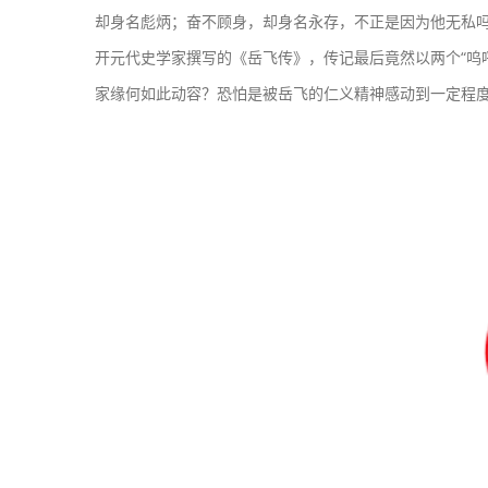
却身名彪炳；奋不顾身，却身名永存，不正是因为他无私
开元代史学家撰写的《岳飞传》，传记最后竟然以两个“呜
家缘何如此动容？恐怕是被岳飞的仁义精神感动到一定程