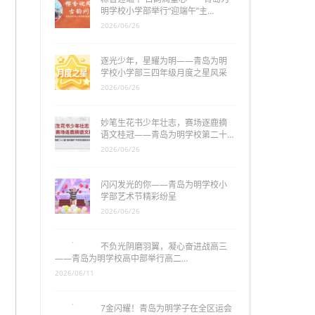
明学校小学部举行“迎端午”主…
2026/06/26
逐光少年，星耀为明——青岛为明
学校小学部三四年级月度之星风采
2026/06/26
妙笔生花书少年壮志，赛场逐鹿摘
语文桂冠——青岛为明学校第二十…
2026/06/26
闪闪发光的你——青岛为明学校小
学部艺术节精彩纷呈
2026/06/26
不负光阴磨羽翼，凝心奋进战高三
——青岛为明学校高中部举行高二…
2026/06/11
7金闪耀！青岛为明学子在全区运会