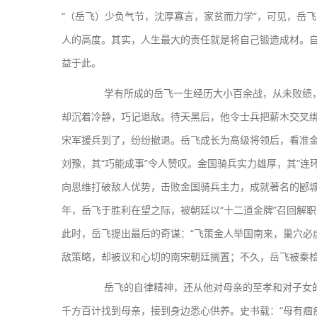
“（岳飞）少负气节，沈厚寡言，家贫而力学”，可见，岳
人的高度。其实，人生最大的责任就是将自己锻造成材。
益于此。
学有所成的岳飞一生经历大小百余战，从未败绩，
却沉着冷静，巧记退敌。待天黑后，他令士兵把薪木交叉绑
宋军援兵到了，纷纷撤退。岳飞成长为高级将领后，看准金
刘豫，其“巧能成事”令人赞叹。金国骑兵实力雄厚，其“连
向思维打破敌人优势，击败金国骑兵主力，成就著名的郾城大
年，岳飞于胜利在望之际，被朝廷以“十二道金牌”召回解
此时，岳飞提出最后的奇谋：“飞策金人举国南来，巢穴必
敌策略，却被议和心切的南宋朝廷搁置；不久，岳飞被秦
岳飞的自律精神，还从他对母亲的至孝和对子女的严
千方百计找到母亲，接到身边悉心供养。史书载：“母有痼