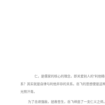
仁，是儒家的核心的理念，即关爱别人的“利他精神”。
系？其实就是自律与利他并存的关系。岳飞的思想便是这种
光照汗青。
为了击退强敌，拯救苍生，岳飞缔造了一支仁义之师