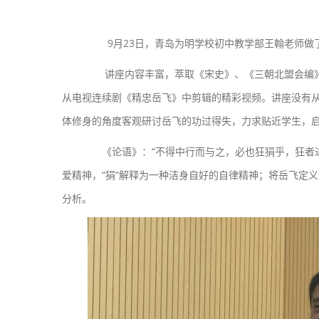
9月23日，青岛为明学校初中教学部王翰老师做
讲座内容丰富，萃取《宋史》、《三朝北盟会编》
从电视连续剧《精忠岳飞》中剪辑的精彩视频。讲座没有
体修身的角度客观研讨岳飞的功过得失，力求贴近学生，
《论语》：“不得中行而与之，必也狂狷乎，狂者进
爱精神，“狷”解释为一种洁身自好的自律精神；将岳飞定义
分析。