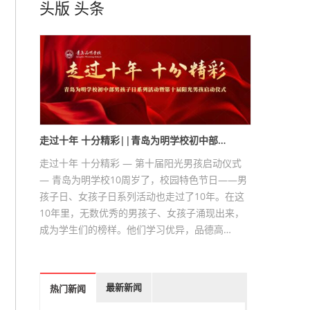
头版
头条
走过十年 十分精彩||青岛为明学校初中部…
走过十年 十分精彩 — 第十届阳光男孩启动仪式
— 青岛为明学校10周岁了，校园特色节日——男
孩子日、女孩子日系列活动也走过了10年。在这
10年里，无数优秀的男孩子、女孩子涌现出来，
成为学生们的榜样。他们学习优异，品德高…
最新新闻
热门新闻