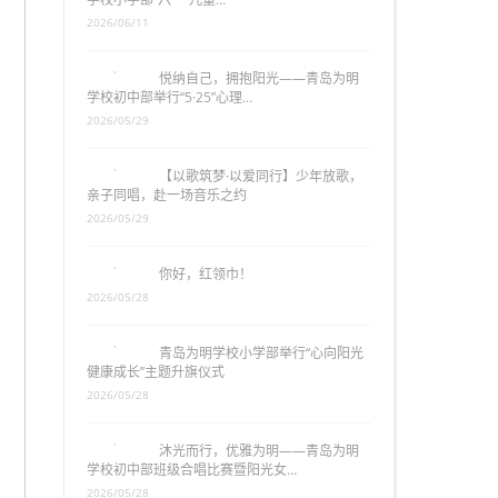
2026/06/11
悦纳自己，拥抱阳光——青岛为明
学校初中部举行“5·25”心理…
2026/05/29
【以歌筑梦·以爱同行】少年放歌，
亲子同唱，赴一场音乐之约
2026/05/29
你好，红领巾！
2026/05/28
青岛为明学校小学部举行“心向阳光
健康成长”主题升旗仪式
2026/05/28
沐光而行，优雅为明——青岛为明
学校初中部班级合唱比赛暨阳光女…