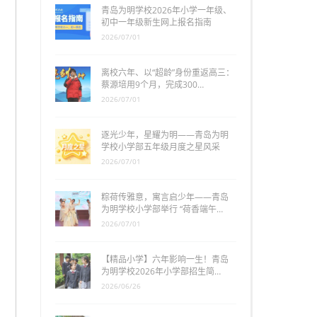
青岛为明学校2026年小学一年级、
初中一年级新生网上报名指南
2026/07/01
离校六年、以“超龄”身份重返高三：
蔡源培用9个月，完成300…
2026/07/01
逐光少年，星耀为明——青岛为明
学校小学部五年级月度之星风采
2026/07/01
粽荷传雅意，寓言启少年——青岛
为明学校小学部举行 “荷香端午…
2026/07/01
【精品小学】六年影响一生！青岛
为明学校2026年小学部招生简…
2026/06/26