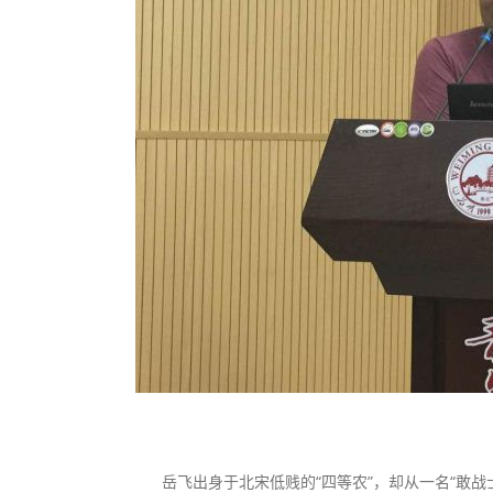
岳飞出身于北宋低贱的“四等农”，却从一名“敢战