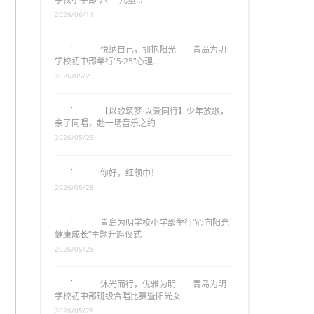
2026/06/11
悦纳自己，拥抱阳光——青岛为明
学校初中部举行“5·25”心理…
2026/05/29
【以歌筑梦·以爱同行】少年放歌，
亲子同唱，赴一场音乐之约
2026/05/29
你好，红领巾！
2026/05/28
青岛为明学校小学部举行“心向阳光
健康成长”主题升旗仪式
2026/05/28
沐光而行，优雅为明——青岛为明
学校初中部班级合唱比赛暨阳光女…
2026/05/28