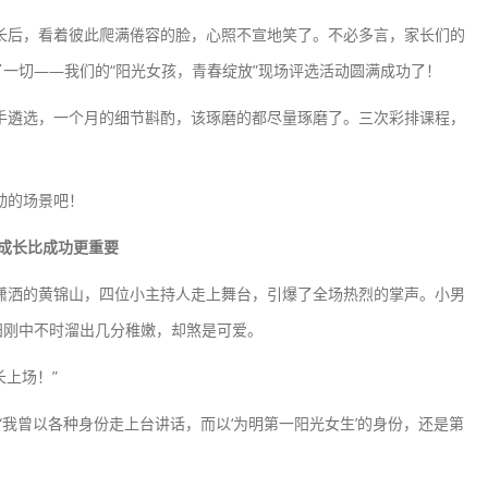
后，看着彼此爬满倦容的脸，心照不宣地笑了。不必多言，家长们的
一切——我们的“阳光女孩，青春绽放”现场评选活动圆满成功了！
遴选，一个月的细节斟酌，该琢磨的都尽量琢磨了。三次彩排课程，
动的场景吧！
成长比成功更重要
洒的黄锦山，四位小主持人走上舞台，引爆了全场热烈的掌声。小男
阳刚中不时溜出几分稚嫩，却煞是可爱。
上场！”
曾以各种身份走上台讲话，而以‘为明第一阳光女生’的身份，还是第