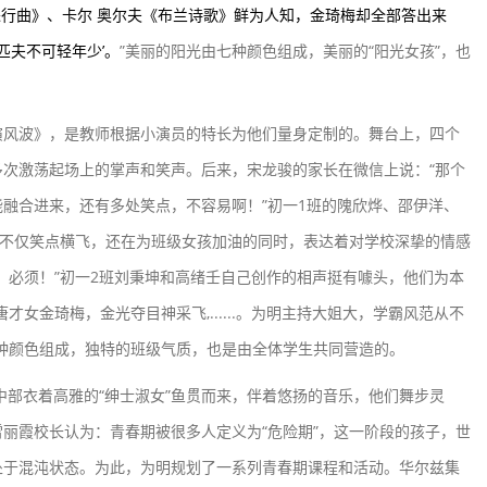
进行曲》、卡尔 奥尔夫
《布兰诗歌》鲜为人知，金琦梅却全部答出来
匹夫不可轻年少’。
”美丽的阳光由七种颜色组成，美丽的“阳光女孩”，也
风波》，是教师根据小演员的特长为他们量身定制的。舞台上，四个
次激荡起场上的掌声和笑声。后来，宋龙骏的家长在微信上说：“那个
融合进来，还有多处笑点，不容易啊！”初一1班的隗欣烨、邵伊洋、
，不仅笑点横飞，还在为班级女孩加油的同时，表达着对学校深挚的情感
，必须！”初一2班刘秉坤和高绪壬自己创作的相声挺有噱头，他们为本
女金琦梅，金光夺目神采飞,......。为明主持大姐大，学霸风范从不
种颜色组成，独特的班级气质，也是由全体学生共同营造的。
衣着高雅的“绅士淑女”鱼贯而来，伴着悠扬的音乐，他们舞步灵
丽霞校长认为：青春期被很多人定义为“危险期”，这一阶段的孩子，世
处于混沌状态。为此，为明规划了一系列青春期课程和活动。华尔兹集