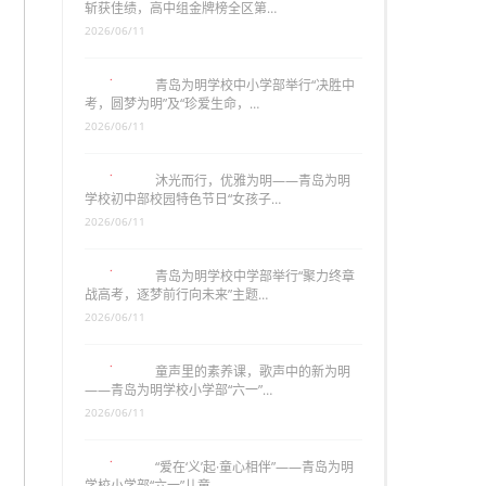
斩获佳绩，高中组金牌榜全区第…
2026/06/11
青岛为明学校中小学部举行“决胜中
考，圆梦为明”及“珍爱生命，…
2026/06/11
沐光而行，优雅为明——青岛为明
学校初中部校园特色节日“女孩子…
2026/06/11
青岛为明学校中学部举行“聚力终章
战高考，逐梦前行向未来”主题…
2026/06/11
童声里的素养课，歌声中的新为明
——青岛为明学校小学部“六一”…
2026/06/11
“爱在‘义’起·童心相伴”——青岛为明
学校小学部“六一”儿童…