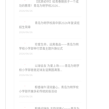
【优质初中】给青春期孩子一个成
功的教育！青岛为明学校2026…
2026/06/26
青岛为明学校高中部2026年复读班
招生简章
2026/06/26
珍爱生命，远离毒品——青岛为明
学校小学部举行禁毒主题升旗仪式
2026/06/26
以球会友 为爱上场——青岛为明学
校小学部爸爸足球友谊赛圆满落…
2026/06/26
粽香端午浸润童心，青岛为明学校
小学部开展多彩传统民俗活动
2026/06/26
粽香迎端午 古韵润童心——青岛为