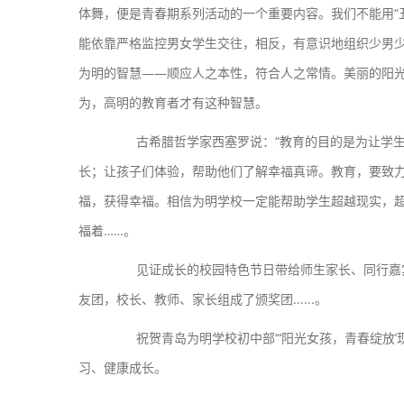
体舞，便是青春期系列活动的一个重要内容。我们不能用“
能依靠严格监控男女学生交往，相反，有意识地组织少男少
为明的智慧——顺应人之本性，符合人之常情。美丽的阳
为，高明的教育者才有这种智慧。
古希腊哲学家西塞罗说：“教育的目的是为让学生摆
长；让孩子们体验，帮助他们了解幸福真谛。教育，要致
福，获得幸福。相信为明学校一定能帮助学生超越现实，
福着……。
见证成长的校园特色节日带给师生家长、同行嘉宾
友团，校长、教师、家长组成了颁奖团......。
祝贺青岛为明学校初中部“‘阳光女孩，青春绽放’
习、健康成长。