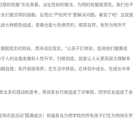
丑陋的校服”灰化青春，淡化性别的做法，为明的校服很漂亮。我们也不
女们做文明的接触，反而比“严防死守”更解决问题。看到了吧！这就是
光由七种颜色组成，青春也是七色焕然的，顺其自然，有所为有所不
脱现实的奴役，而非适应现实。”让孩子们体验，促进他们健康成
力于人的全面发展和人性升华，归根到底，就是让人从更高层次理解幸
超越自我；拓开层层境界，在生活中体验，在体验中成长，在成长中幸
太多的感动和思考，男孩家长代表组成了评审团，同学好友组成了亲
现场评选活动”圆满成功！祝福青岛为明学校的所有孩子们在为明快乐学