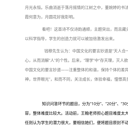
月光永恒。乐曲消逝于落月摇情的江树之中，董婉婷的书
霞何意为，
月圆花好我彰明。
看吧！这首诗不仅诗韵通顺，主题突出，而且藏头
以科学指导，学生的创造力就可以被加倍激发出来。
钱穆先生认为：中国文化的要言妙道是“天人合一”，
心，从而消解“人”的个性。后来，“理学”中“存天理，灭人
中国文化的要言妙道——注重整体的和谐，保持个体的差异
神，世界眼光”，和而不同，关注成长，体验幸福，憧憬高
知识问答环节的题目，分为“10分”、“20分”、
容，整体难度比较大。活动前，王翰老师担心题目难度太
任则认为学生的潜力很大，要相信她们，便将题目原封不