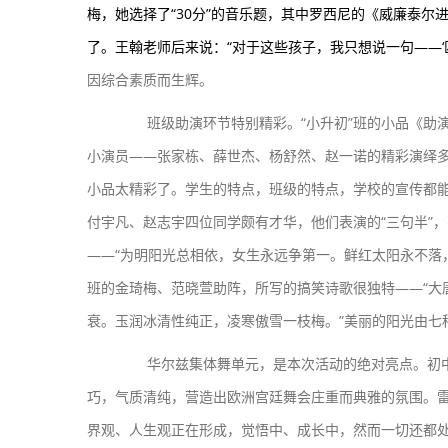
梅，她选择了“30分”的音乐题，其中罗西尼的《威廉泰尔
了。王翰老师后来说：“对于这些孩子，我只想说一句——‘
因综合素质而生辉。
班级助演环节特别精彩。“小升初”班的小品《助演
小演员——张家栋、薛世杰、杨舒然、赵一诺的精彩演绎多
小品太精彩了。学生的特点，班级的特点，学校的宣传都能
付宇凡、赵志宇四位同学颇有才华，他们表演的“三句半”
——“为明阳光总相依，女生永远争第一。鲜红太阳永不落
班的金琦梅、范晓萱助阵，所写的搞笑诗歌很独特——“大唐才
衰。玉润冰清性纯正，凌寒傲雪一枝梅。”美丽的阳光由七
华尔兹集体舞单元，是本次活动的绝对亮点。初中部
巧，气质清纯，营造出欧洲宫廷舞会庄重而典雅的氛围。雷
界观、人生观正在形成，觉悟中、成长中，然而一切还都