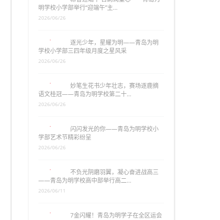
明学校小学部举行“迎端午”主…
2026/06/26
逐光少年，星耀为明——青岛为明
学校小学部三四年级月度之星风采
2026/06/26
妙笔生花书少年壮志，赛场逐鹿摘
语文桂冠——青岛为明学校第二十…
2026/06/26
闪闪发光的你——青岛为明学校小
学部艺术节精彩纷呈
2026/06/26
不负光阴磨羽翼，凝心奋进战高三
——青岛为明学校高中部举行高二…
2026/06/11
7金闪耀！青岛为明学子在全区运会