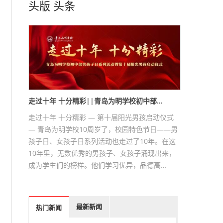
头版
头条
走过十年 十分精彩||青岛为明学校初中部…
走过十年 十分精彩 — 第十届阳光男孩启动仪式
— 青岛为明学校10周岁了，校园特色节日——男
孩子日、女孩子日系列活动也走过了10年。在这
10年里，无数优秀的男孩子、女孩子涌现出来，
成为学生们的榜样。他们学习优异，品德高…
最新新闻
热门新闻