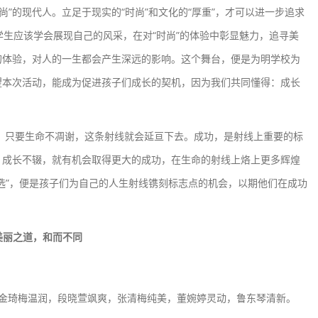
的现代人。立足于现实的“时尚”和文化的“厚重”，才可以进一步追求
的学生应该学会展现自己的风采，在对“时尚”的体验中彰显魅力，追寻美
的体验，对人的一生都会产生深远的影响。这个舞台，便是为明学校为
望本次活动，能成为促进孩子们成长的契机，因为我们共同懂得：成长
只要生命不凋谢，这条射线就会延亘下去。成功，是射线上重要的标
，成长不辍，就有机会取得更大的成功，在生命的射线上烙上更多辉煌
选”，便是孩子们为自己的人生射线镌刻标志点的机会，以期他们在成功
美丽之道，和而不同
琦梅温润，段晓萱飒爽，张清梅纯美，董婉婷灵动，鲁东琴清新。