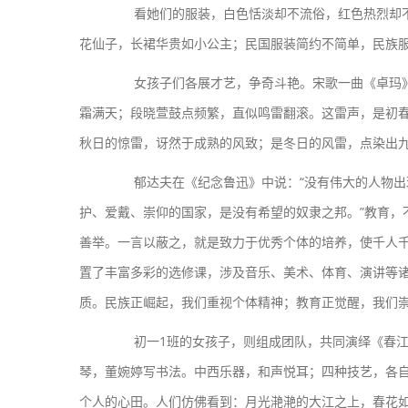
看她们的服装，白色恬淡却不流俗，红色热烈却不
花仙子，长裙华贵如小公主；民国服装简约不简单，民族
女孩子们各展才艺，争奇斗艳。宋歌一曲《卓玛》传
霜满天；段晓萱鼓点频繁，直似鸣雷翻滚。这雷声，是初
秋日的惊雷，讶然于成熟的风致；是冬日的风雷，点染出
郁达夫在《纪念鲁迅》中说：“没有伟大的人物出
护、爱戴、崇仰的国家，是没有希望的奴隶之邦。”教育，
善举。一言以蔽之，就是致力于优秀个体的培养，使千人
置了丰富多彩的选修课，涉及音乐、美术、体育、演讲等
质。民族正崛起，我们重视个体精神；教育正觉醒，我们
初一1班的女孩子，则组成团队，共同演绎《春江
琴，董婉婷写书法。中西乐器，和声悦耳；四种技艺，各
个人的心田。人们仿佛看到：月光滟滟的大江之上，春花