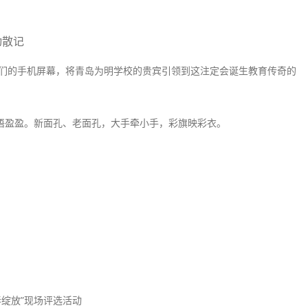
动散记
的手机屏幕，将青岛为明学校的贵宾引领到这注定会诞生教育传奇的
盈盈。新面孔、老面孔，大手牵小手，彩旗映彩衣。
春绽放”现场评选活动