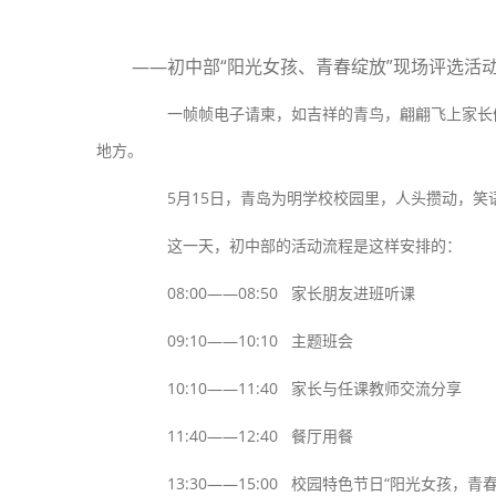
——初中部“阳光女孩、青春绽放”现场评选活
一帧帧电子请柬，如吉祥的青鸟，翩翩飞上家长们
地方。
5月15日，青岛为明学校校园里，人头攒动，笑语
这一天，初中部的活动流程是这样安排的：
08:00——08:50 家长朋友进班听课
09:10——10:10 主题班会
10:10——11:40 家长与任课教师交流分享
11:40——12:40 餐厅用餐
13:30——15:00 校园特色节日“阳光女孩，青