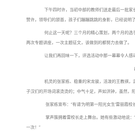
下午四时许，当初中部的教师们送走最后一批家长
赞许，领导们的颔首，孩子们蹦蹦跳跳的身影，已经说明了
何止这一天呢？三个月的精心策划，两个月的选手
两次专题讲座，一次主题征文，该做到的都努力去做了。
让我们再回味一下，评选活动中那一幕幕令人感
机灵的张家栋、稳重的宋龙骏，活泼的王教祺，潇
子汉们的开场词滚烫烫的；中气十足，声如洪钟，虽然，
张家栋宣布：“有请‘为明第一阳光女生’雷丽霞校长
掌声簇拥着雷校长走上舞台。她有些激动地说：“我
一次！”