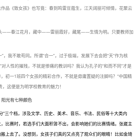
法作品《致女孩》也写竟：
春到鸣雷豆蔻生，
江天阔丽可倾情，
花聚云
——春江花月，藏中——雷丽霞好，藏尾——生情为明。只要教师加
我不敢苟同。所谓“合一”，过于极端，发展下去会把“天”作为核
欲”对人性的摧残，不就是惨痛的教训吗？我认为孔子的“和而不同”才是
，初一1班四个女孩的精彩合作，不就是毋庸置疑的注脚吗？“中国精
贵，这便是为明学校教育的魅力！
阳光有七种颜色
“30分”三个档，涉及文学、历史、美术、音乐、书法、民俗等十大类内
大，比赛时，若选手们大面积答不出，会影响她们的比赛情绪。张崴主
动搬上去了。没想到，女孩子们真的又点亮了观众们的眼睛！比如金琦