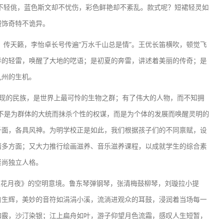
轻佻，蓝色斯文却不忧伤，彩色鲜艳却不紊乱。款式呢？短裙轻灵如
服饰奇特不诡异。
天籁，李怡卓长号传遍“万水千山总是情”。王优长笛横吹，顿觉飞
春的轻雷，唤醒了大地的呓语；是初夏的奔雷，讲述着美丽的传奇；是
九州的生机。
现的民族，是世界上最可怜的生物之群；有了伟大的人物，而不知拥
不是为群体的大统而抹杀个性的权谋，而是为个体的发展而唤醒灵明的
千面，各具风神。为明学校正是如此，我们根据孩子们的不同禀赋，设
诸多方面；又大力推行绘画滋养、音乐滋养课程，以成就学生的综合素
崇尚独立人格。
花月夜》的空明意境。鲁东琴弹钢琴，张清梅鼓柳琴，刘璇拉小提
自生辉，美妙的音符如涓涓小溪，流淌进观众的耳鼓，浸润着当场每一
如霰，沙汀染银；江上扁舟如叶，游子仰望月色流霜，感叹人生短暂，