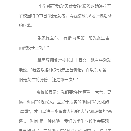
小学部可爱的“天使女孩”精彩的助演拉开
了校园特色节日“阳光女孩，青春绽放”现场评选活动
的序幕。
张家栋宣布：“有请‘为明第一阳光女生’雷
丽霞校长上场！”
掌声簇拥着雷校长走上舞台。她有些激动
地说：“我曾以各种身份走上台讲话，而以‘为明第一
阳光女生’的身份，还是第一次！”
雷校长表示：我们要培养“厚重、大气、高
远、时尚”的现代人。立足于现实的“时尚”和文化的
“厚重”，才可以进一步追求人格的“大气”和理想的“高
远”。“时尚”是一种体验，我们的学生应该学会展现
自己的风采，在对“时尚”的体验中彰显魅力，追寻美