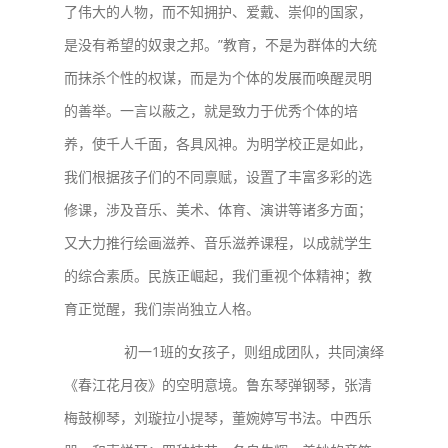
了伟大的人物，而不知拥护、爱戴、崇仰的国家，
是没有希望的奴隶之邦。”教育，不是为群体的大统
而抹杀个性的权谋，而是为个体的发展而唤醒灵明
的善举。一言以蔽之，就是致力于优秀个体的培
养，使千人千面，各具风神。为明学校正是如此，
我们根据孩子们的不同禀赋，设置了丰富多彩的选
修课，涉及音乐、美术、体育、演讲等诸多方面；
又大力推行绘画滋养、音乐滋养课程，以成就学生
的综合素质。民族正崛起，我们重视个体精神；教
育正觉醒，我们崇尚独立人格。
初一1班的女孩子，则组成团队，共同演绎
《春江花月夜》的空明意境。鲁东琴弹钢琴，张清
梅鼓柳琴，刘璇拉小提琴，董婉婷写书法。中西乐