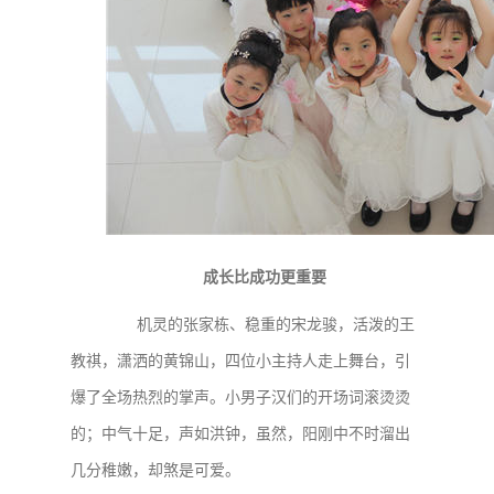
成长比成功更重要
机灵的张家栋、稳重的宋龙骏，活泼的王
教祺，潇洒的黄锦山，四位小主持人走上舞台，引
爆了全场热烈的掌声。小男子汉们的开场词滚烫烫
的；中气十足，声如洪钟，虽然，阳刚中不时溜出
几分稚嫩，却煞是可爱。