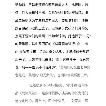
活动前，王翰老师担心题目难度太大，比赛时，若
选手们大面积答不出，会影响她们的比赛情绪。张
崴主任则认为学生的潜力很大，要相信她们，便将
题目原封不动搬上去了。没想到，女孩子们真的又
点亮了观众们的眼睛！比如金琦梅，她选择了“30分”
的音乐题，其中罗西尼的《威廉泰尔进行曲》、卡
尔 奥尔夫
《布兰诗歌》鲜为人知，金琦梅却全部答
出来了。王翰老师后来说：“对于这些孩子，我只想
说一句——‘匹夫不可轻年少’。
”美丽的阳光由七种颜
色组成，美丽的“阳光女孩”，也因综合素质而生辉。
班级助演环节特别精彩。“小升初”班的小
品《助演风波》，是教师根据小演员的特长为他们
量身定制的。舞台上，四个小演员——张家栋、薛