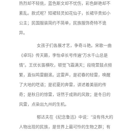
热烈却不轻佻，蓝色斯文却不忧伤，彩色鲜艳却不
紊乱。款式呢？短裙轻灵如花仙子，长裙华贵如小
公主；民国服装简约不简单，民族服饰奇特不诡
异。
女孩子们各展才艺，争奇斗艳。宋歌一曲
《卓玛》传天籁，李怡卓长号传遍“万水千山总是
情”。王优长笛横吹，顿觉飞霜满天；段晓萱鼓点频
繁，直似鸣雷翻滚。这雷声，是初春的轻雷，唤醒
了大地的呓语；是初夏的奔雷，讲述着美丽的传
奇；是秋日的惊雷，讶然于成熟的风致；是冬日的
风雷，点染出九州的生机。
郁达夫在《纪念鲁迅》中说：“没有伟大的
人物出现的民族，是世界上最可怜的生物之群；有