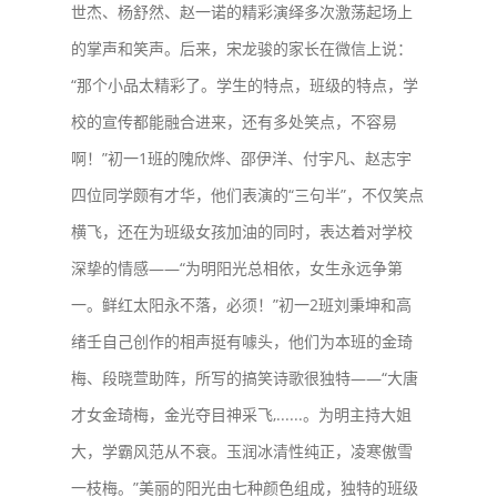
世杰、杨舒然、赵一诺的精彩演绎多次激荡起场上
的掌声和笑声。后来，宋龙骏的家长在微信上说：
“那个小品太精彩了。学生的特点，班级的特点，学
校的宣传都能融合进来，还有多处笑点，不容易
啊！”初一1班的隗欣烨、邵伊洋、付宇凡、赵志宇
四位同学颇有才华，他们表演的“三句半”，不仅笑点
横飞，还在为班级女孩加油的同时，表达着对学校
深挚的情感——“为明阳光总相依，女生永远争第
一。鲜红太阳永不落，必须！”初一2班刘秉坤和高
绪壬自己创作的相声挺有噱头，他们为本班的金琦
梅、段晓萱助阵，所写的搞笑诗歌很独特——“大唐
才女金琦梅，金光夺目神采飞,......。为明主持大姐
大，学霸风范从不衰。玉润冰清性纯正，凌寒傲雪
一枝梅。”美丽的阳光由七种颜色组成，独特的班级