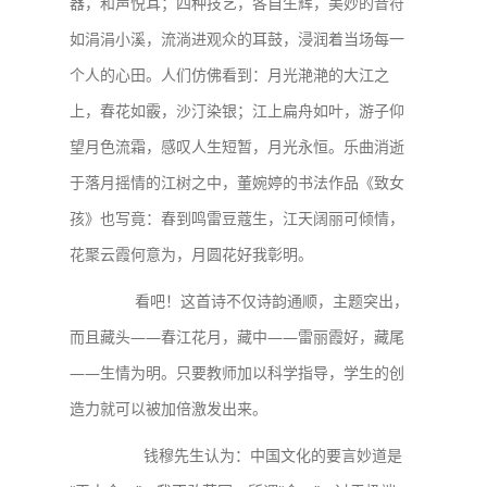
器，和声悦耳；四种技艺，各自生辉，美妙的音符
如涓涓小溪，流淌进观众的耳鼓，浸润着当场每一
个人的心田。人们仿佛看到：月光滟滟的大江之
上，春花如霰，沙汀染银；江上扁舟如叶，游子仰
望月色流霜，感叹人生短暂，月光永恒。乐曲消逝
于落月摇情的江树之中，董婉婷的书法作品《致女
孩》也写竟：
春到鸣雷豆蔻生，
江天阔丽可倾情，
花聚云霞何意为，
月圆花好我彰明。
看吧！这首诗不仅诗韵通顺，主题突出，
而且藏头——春江花月，藏中——雷丽霞好，藏尾
——生情为明。只要教师加以科学指导，学生的创
造力就可以被加倍激发出来。
钱穆先生认为：中国文化的要言妙道是