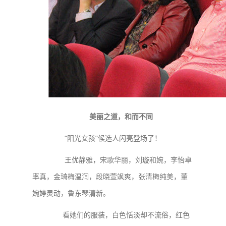
美丽之道，和而不同
“阳光女孩”候选人闪亮登场了！
王优静雅，宋歌华丽，刘璇和婉，李怡卓
率真，金琦梅温润，段晓萱飒爽，张清梅纯美，董
婉婷灵动，鲁东琴清新。
看她们的服装，白色恬淡却不流俗，红色