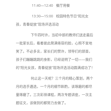
11:40—12:40 餐厅用餐
13:30—15:00 校园特色节日“阳光女
孩，青春绽放”现场评选活动
下午四时许，当初中部的教师们送走最后
一批家长后，看着彼此爬满倦容的脸，心照不宣地
笑了。不必多言，家长们的赞许，领导们的颔首，
孩子们蹦蹦跳跳的身影，已经说明了一切——我们
的“阳光女孩，青春绽放”现场评选活动圆满成功了！
何止这一天呢？三个月的精心策划，两个
月的选手遴选，一个月的细节斟酌，该琢磨的都尽
量琢磨了。三次彩排课程，两次专题讲座，一次主
题征文，该做到的都努力去做了。