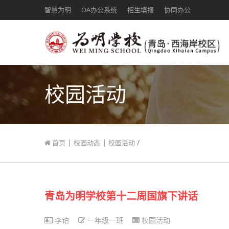
智慧为明
OA办公系统
招生填报
协同办公
校园活动
|
|
/
首页
校园动态
校园活动
青岛为明学校第十二周国旗下讲话
李铂
一年级一班
校园活动