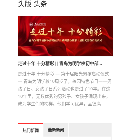
头版
头条
走过十年 十分精彩||青岛为明学校初中部…
走过十年 十分精彩 — 第十届阳光男孩启动仪式
— 青岛为明学校10周岁了，校园特色节日——男
孩子日、女孩子日系列活动也走过了10年。在这
10年里，无数优秀的男孩子、女孩子涌现出来，
成为学生们的榜样。他们学习优异，品德高…
最新新闻
热门新闻