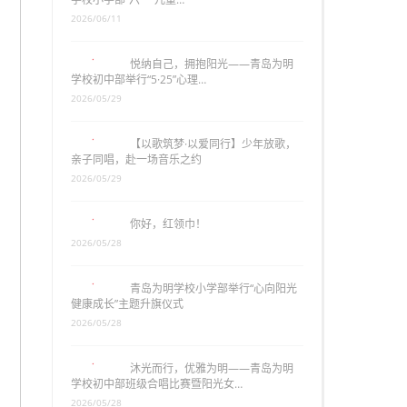
2026/06/11
悦纳自己，拥抱阳光——青岛为明
学校初中部举行“5·25”心理…
2026/05/29
【以歌筑梦·以爱同行】少年放歌，
亲子同唱，赴一场音乐之约
2026/05/29
你好，红领巾！
2026/05/28
青岛为明学校小学部举行“心向阳光
健康成长”主题升旗仪式
2026/05/28
沐光而行，优雅为明——青岛为明
学校初中部班级合唱比赛暨阳光女…
2026/05/28