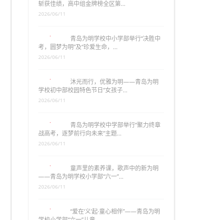
斩获佳绩，高中组金牌榜全区第…
2026/06/11
青岛为明学校中小学部举行“决胜中
考，圆梦为明”及“珍爱生命，…
2026/06/11
沐光而行，优雅为明——青岛为明
学校初中部校园特色节日“女孩子…
2026/06/11
青岛为明学校中学部举行“聚力终章
战高考，逐梦前行向未来”主题…
2026/06/11
童声里的素养课，歌声中的新为明
——青岛为明学校小学部“六一”…
2026/06/11
“爱在‘义’起·童心相伴”——青岛为明
学校小学部“六一”儿童…