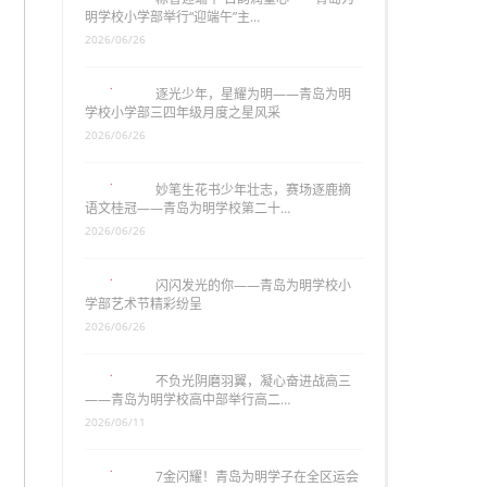
明学校小学部举行“迎端午”主…
2026/06/26
逐光少年，星耀为明——青岛为明
学校小学部三四年级月度之星风采
2026/06/26
妙笔生花书少年壮志，赛场逐鹿摘
语文桂冠——青岛为明学校第二十…
2026/06/26
闪闪发光的你——青岛为明学校小
学部艺术节精彩纷呈
2026/06/26
不负光阴磨羽翼，凝心奋进战高三
——青岛为明学校高中部举行高二…
2026/06/11
7金闪耀！青岛为明学子在全区运会