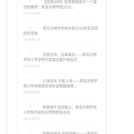
【优质初中】给青春期孩子一个成
功的教育！青岛为明学校2026…
2026/06/26
青岛为明学校高中部2026年复读班
招生简章
2026/06/26
珍爱生命，远离毒品——青岛为明
学校小学部举行禁毒主题升旗仪式
2026/06/26
以球会友 为爱上场——青岛为明学
校小学部爸爸足球友谊赛圆满落…
2026/06/26
粽香端午浸润童心，青岛为明学校
小学部开展多彩传统民俗活动
2026/06/26
粽香迎端午 古韵润童心——青岛为