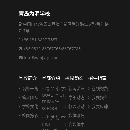
青岛为明学校
中国山东省青岛西海岸新区香江路636号/香江路
717号
+86 131 8897 7837
+86 0532-86767766/86767788
info@wmjyqd.com
学校简介
学部介绍
校园动态
招生指南
名师一览
精 品 小 学
新闻资讯
在线缴费
QUALITY OF
管理团队
学部动态
我要报名
PRIMARY
学校文化
校园活动
我要应聘
SCHOOL
校园掠影
媒体聚焦
优 质 初 中
HIGH
自媒体中