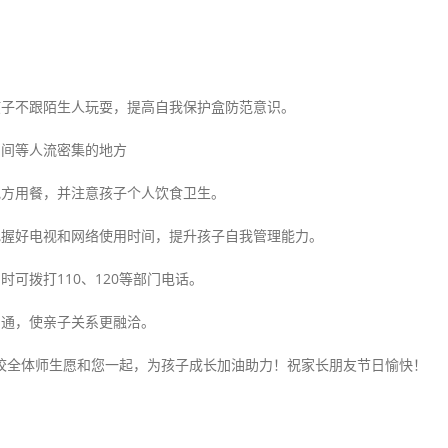
孩子不跟陌生人玩耍，提高自我保护盒防范意识。
山间等人流密集的地方
地方用餐，并注意孩子个人饮食卫生。
把握好电视和网络使用时间，提升孩子自我管理能力。
可拨打110、120等部门电话。
沟通，使亲子关系更融洽。
全体师生愿和您一起，为孩子成长加油助力！祝家长朋友节日愉快！