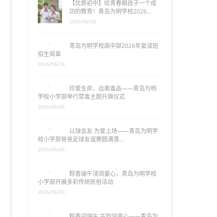
【优质初中】给青春期孩子一个成
功的教育！青岛为明学校2026…
2026/06/26
青岛为明学校高中部2026年复读班
招生简章
2026/06/26
珍爱生命，远离毒品——青岛为明
学校小学部举行禁毒主题升旗仪式
2026/06/26
以球会友 为爱上场——青岛为明学
校小学部爸爸足球友谊赛圆满落…
2026/06/26
粽香端午浸润童心，青岛为明学校
小学部开展多彩传统民俗活动
2026/06/26
粽香迎端午 古韵润童心——青岛为