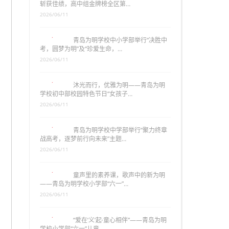
斩获佳绩，高中组金牌榜全区第…
2026/06/11
青岛为明学校中小学部举行“决胜中
考，圆梦为明”及“珍爱生命，…
2026/06/11
沐光而行，优雅为明——青岛为明
学校初中部校园特色节日“女孩子…
2026/06/11
青岛为明学校中学部举行“聚力终章
战高考，逐梦前行向未来”主题…
2026/06/11
童声里的素养课，歌声中的新为明
——青岛为明学校小学部“六一”…
2026/06/11
“爱在‘义’起·童心相伴”——青岛为明
学校小学部“六一”儿童…