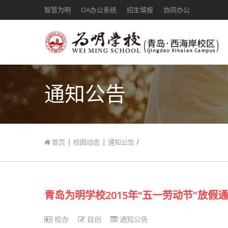
智慧为明
OA办公系统
招生填报
协同办公
通知公告
|
|
/
首页
校园动态
通知公告
青岛为明学校2015年“五一劳动节"放假
校办
自创
通知公告