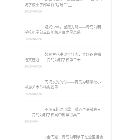
明学校小学部举行“迎端午”主…
2026/06/26
逐光少年，星耀为明——青岛为明
学校小学部三四年级月度之星风采
2026/06/26
妙笔生花书少年壮志，赛场逐鹿摘
语文桂冠——青岛为明学校第二十…
2026/06/26
闪闪发光的你——青岛为明学校小
学部艺术节精彩纷呈
2026/06/26
不负光阴磨羽翼，凝心奋进战高三
——青岛为明学校高中部举行高二…
2026/06/11
7金闪耀！青岛为明学子在全区运会