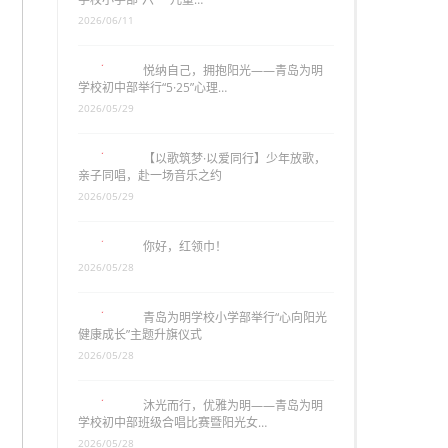
2026/06/11
悦纳自己，拥抱阳光——青岛为明
学校初中部举行“5·25”心理…
2026/05/29
【以歌筑梦·以爱同行】少年放歌，
亲子同唱，赴一场音乐之约
2026/05/29
你好，红领巾！
2026/05/28
青岛为明学校小学部举行“心向阳光
健康成长”主题升旗仪式
2026/05/28
沐光而行，优雅为明——青岛为明
学校初中部班级合唱比赛暨阳光女…
2026/05/28