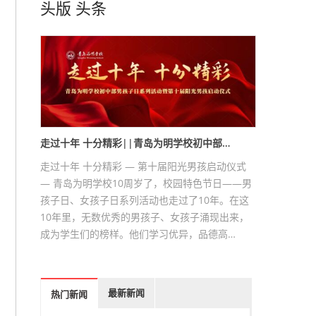
头版
头条
走过十年 十分精彩||青岛为明学校初中部…
走过十年 十分精彩 — 第十届阳光男孩启动仪式
— 青岛为明学校10周岁了，校园特色节日——男
孩子日、女孩子日系列活动也走过了10年。在这
10年里，无数优秀的男孩子、女孩子涌现出来，
成为学生们的榜样。他们学习优异，品德高…
最新新闻
热门新闻