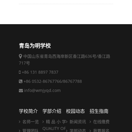
青岛为明学校
中国山东省青岛西海岸新区香江路636号/香江路
717号
+86 131 8897 7837
+86 0532-86767766/86767788
info@wmjyqd.com
学校简介
学部介绍
校园动态
招生指南
名师一览
精 品 小 学
新闻资讯
在线缴费
QUALITY OF
管理团队
学部动态
我要报名