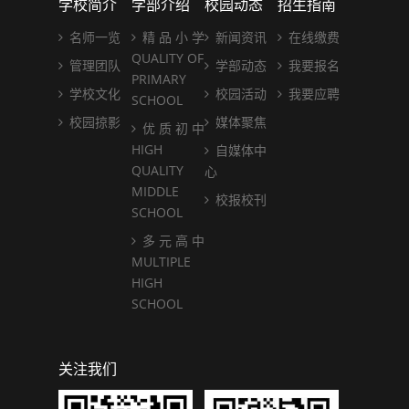
学校简介
学部介绍
校园动态
招生指南
名师一览
精 品 小 学
新闻资讯
在线缴费
QUALITY OF
管理团队
学部动态
我要报名
PRIMARY
学校文化
校园活动
我要应聘
SCHOOL
校园掠影
媒体聚焦
优 质 初 中
HIGH
自媒体中
QUALITY
心
MIDDLE
校报校刊
SCHOOL
多 元 高 中
MULTIPLE
HIGH
SCHOOL
关注我们