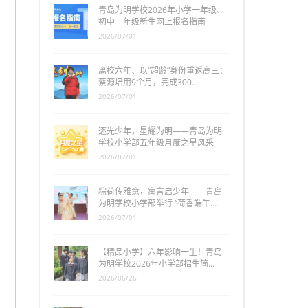
青岛为明学校2026年小学一年级、
初中一年级新生网上报名指南
2026/07/01
离校六年、以“超龄”身份重返高三：
蔡源培用9个月，完成300…
2026/07/01
逐光少年，星耀为明——青岛为明
学校小学部五年级月度之星风采
2026/07/01
粽荷传雅意，寓言启少年——青岛
为明学校小学部举行 “荷香端午…
2026/07/01
【精品小学】六年影响一生！青岛
为明学校2026年小学部招生简…
2026/06/26