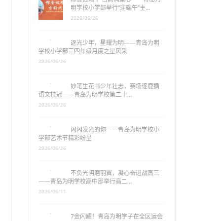
明学校小学部举行“迎端午”主…
2026/06/26
逐光少年，星耀为明——青岛为明
学校小学部三四年级月度之星风采
2026/06/26
妙笔生花书少年壮志，赛场逐鹿摘
语文桂冠——青岛为明学校第二十…
2026/06/26
闪闪发光的你——青岛为明学校小
学部艺术节精彩纷呈
2026/06/26
不负光阴磨羽翼，凝心奋进战高三
——青岛为明学校高中部举行高二…
2026/06/11
7金闪耀！青岛为明学子在全区运会