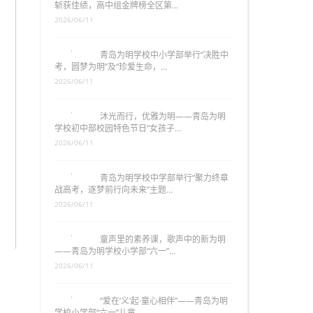
斩获佳绩，高中组金牌榜全区第…
2026/06/11
青岛为明学校中小学部举行“决胜中
考，圆梦为明”及“珍爱生命，…
2026/06/11
沐光而行，优雅为明——青岛为明
学校初中部校园特色节日“女孩子…
2026/06/11
青岛为明学校中学部举行“聚力终章
战高考，逐梦前行向未来”主题…
2026/06/11
童声里的素养课，歌声中的新为明
——青岛为明学校小学部“六一”…
2026/06/11
“爱在‘义’起·童心相伴”——青岛为明
学校小学部“六一”儿童…