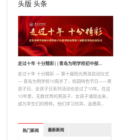
头版
头条
走过十年 十分精彩||青岛为明学校初中部…
走过十年 十分精彩 — 第十届阳光男孩启动仪式
— 青岛为明学校10周岁了，校园特色节日——男
孩子日、女孩子日系列活动也走过了10年。在这
10年里，无数优秀的男孩子、女孩子涌现出来，
成为学生们的榜样。他们学习优异，品德高…
最新新闻
热门新闻