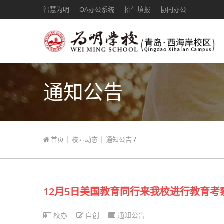
智慧为明
OA办公系统
招生填报
协同办公
通知公告
|
|
/
首页
校园动态
通知公告
12月5日美国教育同行来我校进行教育考
校办
自创
通知公告