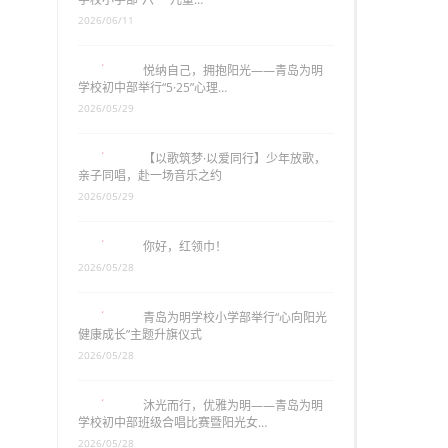
2026/06/11
悦纳自己，拥抱阳光——青岛为明
学校初中部举行“5·25”心理…
2026/05/29
【以歌筑梦·以爱同行】少年放歌，
亲子同唱，赴一场音乐之约
2026/05/29
你好，红领巾！
2026/05/28
青岛为明学校小学部举行“心向阳光
健康成长”主题升旗仪式
2026/05/28
沐光而行，优雅为明——青岛为明
学校初中部班级合唱比赛暨阳光女…