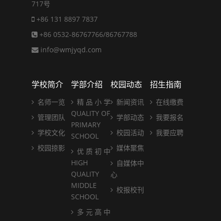
717号
+86 131 8897 7837
+86 0532-86767766/86767788
info@wmjyqd.com
学校简介
学部介绍
校园动态
招生指南
名师一览
精 品 小 学
新闻资讯
在线缴费
QUALITY OF
管理团队
学部动态
我要报名
PRIMARY
学校文化
校园活动
我要应聘
SCHOOL
校园掠影
媒体聚焦
优 质 初 中
HIGH
自媒体中
QUALITY
心
MIDDLE
校报校刊
SCHOOL
多 元 高 中