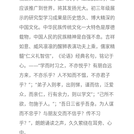
应该推广到世界，将其发扬光大。初三年级展
示的研究型学习成果是历史悠久、博大精深的
中国文化。中华民族传统文化一大特色是厚德
载物，中国人民的民族精神是自强不息。吉祥
如意、威风凛凛的醒狮表演功夫上乘，儒家精
髓“仁义礼智信”，《论语》经典名句，铭记于
心。——“学而时习之，不亦悦乎？有朋自远
方来，不亦乐乎？人不知而不愠，不亦君子
乎？”；“弟子入则孝，出则悌，谨而信，泛爱
众，而亲仁，行有余力，则以学文”；“己所不
欲，勿施于人。”；“吾日三省乎吾身。为人谋
而不忠乎？与朋友交而不信乎？传不习
乎？”，朗朗诵读之声，久久萦绕在耳旁、心
中。