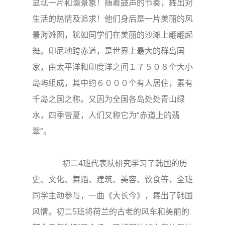
显现一片和谐景象！随着鼓声的节奏，舞出对
生活的热情及追求！他们身后是一片美丽的风
景海滩图，犹如同学们在美丽的沙滩上翩翩起
舞。印尼地跨赤道，是世界上最大的群岛国
家，由太平洋和印度洋之间１７５０８个大小
岛屿组成，其中约６０００个有人居住，素有
千岛之国之称。又因为全国各岛处处青山绿
水，四季皆夏，人们又称它为“赤道上的翡
翠”。
初二4班代表队研究学习了韩国的历
史、文化、舞蹈、建筑、美容、饮食等，全班
同学主动参与，一曲《大长今》，舞出了韩国
风情。初二5班将荷兰的古老的风车和美丽的