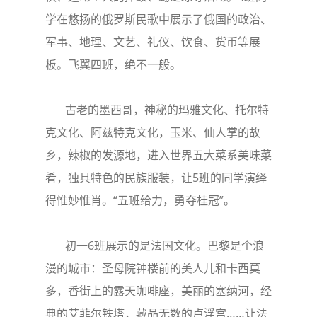
学在悠扬的俄罗斯民歌中展示了俄国的政治、
军事、地理、文艺、礼仪、饮食、货币等展
板。飞翼四班，绝不一般。
古老的墨西哥，神秘的玛雅文化、托尔特
克文化、阿兹特克文化，玉米、仙人掌的故
乡，辣椒的发源地，进入世界五大菜系美味菜
肴，独具特色的民族服装，让5班的同学演绎
得惟妙惟肖。“五班给力，勇夺桂冠”。
初一6班展示的是法国文化。巴黎是个浪
漫的城市：圣母院钟楼前的美人儿和卡西莫
多，香街上的露天咖啡座，美丽的塞纳河，经
典的艾菲尔铁塔，藏品无数的卢浮宫……让法