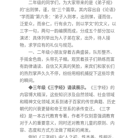
二年级的同学们，为大家带来的是《弟子规》
的“出则悌，谨，信”三个篇章。其内容出自《论语》
“学而篇”第六条：“弟子入则孝，出则悌，谨而信，
泛爱众，而亲仁，行有余力，则以学文”的文义，以
三字一句，两句一韵编撰而成，分成五个部分加以
演述：具体列举出为人子弟在家，出外，待人接
物，求学应有的礼仪与规范。
一、二年级小朋友穿着古典盛装，队形整齐、
手摇金色扇，头带孔子帽。观赏着孩子们熟练而富
有韵律诵读、自信又天真的笑脸，来宾们和家长们
的热烈掌声久久不停，纷纷用相机捕捉下这些珍贵
的瞬间。
◆三年级《三字经》诵读展示。
《三字经》的
内容博大精深，这些知识涉及自然领域、社会领域
和精神文化领域,关系到诸子百家的传世典籍、历史
朝代的兴衰更替和帝王世系的承传变迁。《三字
经》是一本古代教育专著，作者不仅刻意强调教育
对于人的重要意义，同时还对教育儿童的原则、内
容、态度和方式方法做了精彩的阐发。
例如《三字经》中“人之初，性本善。性相近，