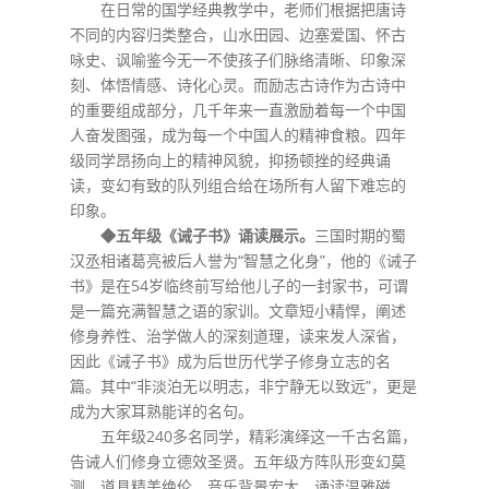
在日常的国学经典教学中，老师们根据把唐诗
不同的内容归类整合，山水田园、边塞爱国、怀古
咏史、讽喻鉴今无一不使孩子们脉络清晰、印象深
刻、体悟情感、诗化心灵。而励志古诗作为古诗中
的重要组成部分，几千年来一直激励着每一个中国
人奋发图强，成为每一个中国人的精神食粮。四年
级同学昂扬向上的精神风貌，抑扬顿挫的经典诵
读，变幻有致的队列组合给在场所有人留下难忘的
印象。
◆五年级《诫子书》诵读展示。
三国时期的蜀
汉丞相诸葛亮被后人誉为“智慧之化身”，他的《诫子
书》是在54岁临终前写给他儿子的一封家书，可谓
是一篇充满智慧之语的家训。文章短小精悍，阐述
修身养性、治学做人的深刻道理，读来发人深省，
因此《诫子书》成为后世历代学子修身立志的名
篇。其中“非淡泊无以明志，非宁静无以致远”，更是
成为大家耳熟能详的名句。
五年级240多名同学，精彩演绎这一千古名篇，
告诫人们修身立德效圣贤。五年级方阵队形变幻莫
测，道具精美绝伦，音乐背景宏大，诵读温雅磁