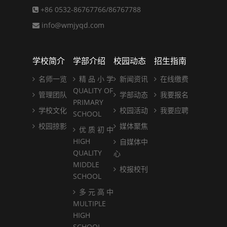
+86 0532-86767766/86767788
info@wmjyqd.com
学校简介
学部介绍
校园动态
招生指南
名师一览
精 品 小 学
新闻资讯
在线缴费
QUALITY OF
管理团队
学部动态
我要报名
PRIMARY
学校文化
校园活动
我要应聘
SCHOOL
校园掠影
媒体聚焦
优 质 初 中
HIGH
自媒体中
QUALITY
心
MIDDLE
校报校刊
SCHOOL
多 元 高 中
MULTIPLE
HIGH
SCHOOL