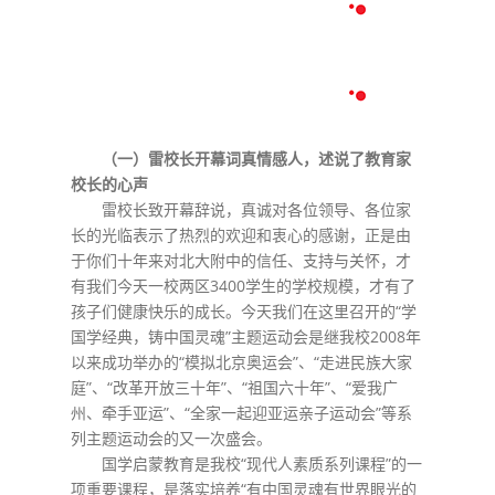
（一）雷校长开幕词真情感人，述说了教育家
校长的心声
雷校长致开幕辞说，真诚对各位领导、各位家
长的光临表示了热烈的欢迎和衷心的感谢，正是由
于你们十年来对北大附中的信任、支持与关怀，才
有我们今天一校两区3400学生的学校规模，才有了
孩子们健康快乐的成长。今天我们在这里召开的“学
国学经典，铸中国灵魂”主题运动会是继我校2008年
以来成功举办的“模拟北京奥运会”、“走进民族大家
庭”、“改革开放三十年”、“祖国六十年”、“爱我广
州、牵手亚运”、“全家一起迎亚运亲子运动会”等系
列主题运动会的又一次盛会。
国学启蒙教育是我校“现代人素质系列课程”的一
项重要课程，是落实培养“有中国灵魂有世界眼光的