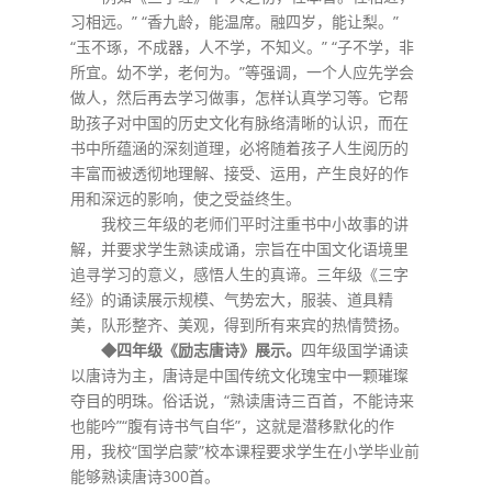
习相远。” “香九龄，能温席。融四岁，能让梨。”
“玉不琢，不成器，人不学，不知义。” “子不学，非
所宜。幼不学，老何为。”等强调，一个人应先学会
做人，然后再去学习做事，怎样认真学习等。它帮
助孩子对中国的历史文化有脉络清晰的认识，而在
书中所蕴涵的深刻道理，必将随着孩子人生阅历的
丰富而被透彻地理解、接受、运用，产生良好的作
用和深远的影响，使之受益终生。
我校三年级的老师们平时注重书中小故事的讲
解，并要求学生熟读成诵，宗旨在中国文化语境里
追寻学习的意义，感悟人生的真谛。三年级《三字
经》的诵读展示规模、气势宏大，服装、道具精
美，队形整齐、美观，得到所有来宾的热情赞扬。
◆四年级《励志唐诗》展示。
四年级国学诵读
以唐诗为主，唐诗是中国传统文化瑰宝中一颗璀璨
夺目的明珠。俗话说，“熟读唐诗三百首，不能诗来
也能吟”“腹有诗书气自华”，这就是潜移默化的作
用，我校“国学启蒙”校本课程要求学生在小学毕业前
能够熟读唐诗300首。