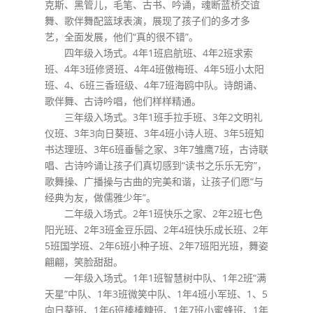
克斯、黑管儿，毛笔、古书、吟诵，魂断蓝桥交谊
舞、歌伴舞配篮球表演，展现了孩子们的多才多
艺，全面发展，他们“真的很不错”。
四年级入场式。4年1班启航班、4年2班求索
班、4年3班修贤班、4年4班傲梅班、4年5班小太阳
班、4、6班三香班级、4年7班海鸥中队。诗朗诵、
歌伴舞、古诗吟唱，他们样样精通。
三年级入场式。3年1班手拉手班、3年2文明礼
仪班、3年3向日葵班、3年4班小诗人班、3年5班知
书达理班、3年6班垂髻之家、3年7雏鹰7班，古诗联
唱、古诗吟诵让孩子们真切感到“读书之乐乐无穷”，
歌舞操、广播操与古曲的完美和谐，让孩子们愿“与
经典为友，做儒雅少年”。
二年级入场式。2年1班快乐之家、2年2班七色
阳光班、2年3班金豆乐园、2年4班快乐成长班、2年
5班国学班、2年6班小种子班、2年7班阳光班，舞姿
翩翩，笑脸甜甜。
一年级入场式。1年1班智慧树中队、1年2班“满
天星”中队、1年3班微笑中队、1年4班小军班、1、5
向日葵班、1年6班棒棒糖班、1年7班小蜜蜂班、1年