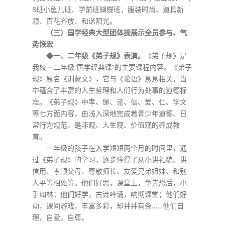
8班小鱼儿班、学前班蝴蝶班，服装时尚、道具新
颖、百花齐放、和谐阳光。
（三）国学经典大型团体操展示全员参与、气
势恢宏
◆一、二年级《弟子规》表演。
《弟子规》是
我校一二年级“国学经典课”的主要课程内容。《弟子
规》原名《训蒙文》，它与《论语》息息相关，当
中蕴含了丰富的人生哲理和人们行为处事的道德标
准。《弟子规》中孝、悌、谨、信、爱、仁、学文
等七方面内容，由浅入深地完成着青少年道德、日
常行为规范、是非观、人生观、价值观的养成教
育。
一年级的孩子在入学短短两个月的时间里，通
过《弟子规》的学习，逐步懂得了从小讲礼貌、讲
信用、孝顺父母、尊敬师长、友爱兄弟姐妹、和别
人平等相处等。他们好思，课堂上，争先恐后，小
手如林；他们好学，古诗吟诵，响彻课堂；他们好
动，课间游戏，丰富多彩，却井井有条……他们自
理，自爱，自尊。