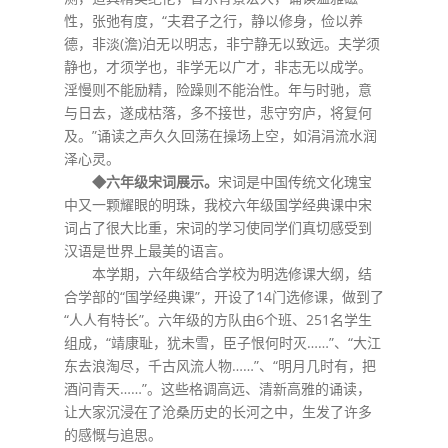
性，张弛有度，“夫君子之行，静以修身，俭以养
德，非淡(澹)泊无以明志，非宁静无以致远。夫学须
静也，才须学也，非学无以广才，非志无以成学。
淫慢则不能励精，险躁则不能治性。年与时驰，意
与日去，遂成枯落，多不接世，悲守穷庐，将复何
及。”诵读之声久久回荡在操场上空，如涓涓流水润
泽心灵。
◆六年级宋词展示。
宋词是中国传统文化瑰宝
中又一颗耀眼的明珠，我校六年级国学经典课中宋
词占了很大比重，宋词的学习使同学们真切感受到
汉语是世界上最美的语言。
本学期，六年级结合学校为明选修课大纲，结
合学部的“国学经典课”，开设了14门选修课，做到了
“人人有特长”。六年级的方队由6个班、251名学生
组成，“靖康耻，犹未雪，臣子恨何时灭……”、“大江
东去浪淘尽，千古风流人物……”、“明月几时有，把
酒问青天……”。这些格调高远、清新高雅的诵读，
让大家沉浸在了沧桑历史的长河之中，生发了许多
的感慨与追思。