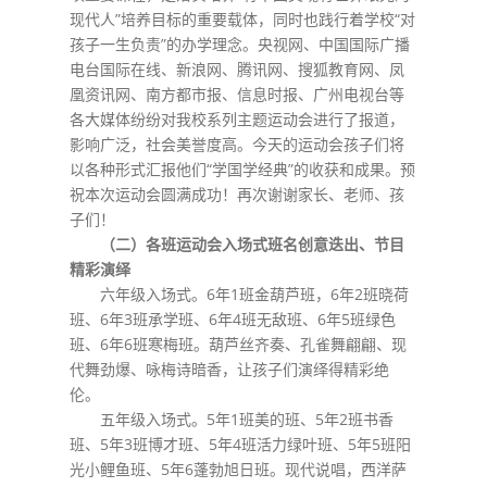
现代人”培养目标的重要载体，同时也践行着学校“对
孩子一生负责”的办学理念。央视网、中国国际广播
电台国际在线、新浪网、腾讯网、搜狐教育网、凤
凰资讯网、南方都市报、信息时报、广州电视台等
各大媒体纷纷对我校系列主题运动会进行了报道，
影响广泛，社会美誉度高。今天的运动会孩子们将
以各种形式汇报他们“学国学经典”的收获和成果。预
祝本次运动会圆满成功！再次谢谢家长、老师、孩
子们！
（二）各班运动会入场式班名创意迭出、节目
精彩演绎
六年级入场式。6年1班金葫芦班，6年2班晓荷
班、6年3班承学班、6年4班无敌班、6年5班绿色
班、6年6班寒梅班。葫芦丝齐奏、孔雀舞翩翩、现
代舞劲爆、咏梅诗暗香，让孩子们演绎得精彩绝
伦。
五年级入场式。5年1班美的班、5年2班书香
班、5年3班博才班、5年4班活力绿叶班、5年5班阳
光小鲤鱼班、5年6蓬勃旭日班。现代说唱，西洋萨