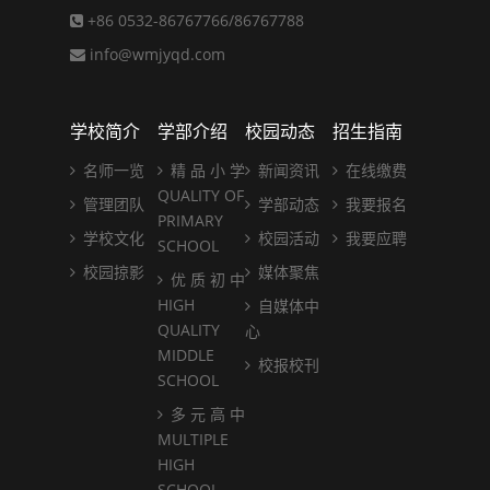
+86 0532-86767766/86767788
info@wmjyqd.com
学校简介
学部介绍
校园动态
招生指南
名师一览
精 品 小 学
新闻资讯
在线缴费
QUALITY OF
管理团队
学部动态
我要报名
PRIMARY
学校文化
校园活动
我要应聘
SCHOOL
校园掠影
媒体聚焦
优 质 初 中
HIGH
自媒体中
QUALITY
心
MIDDLE
校报校刊
SCHOOL
多 元 高 中
MULTIPLE
HIGH
SCHOOL