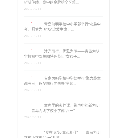
斩获佳绩，高中组金牌榜全区第…
2026/06/11
青岛为明学校中小学部举行“决胜中
考，圆梦为明”及“珍爱生命，…
2026/06/11
沐光而行，优雅为明——青岛为明
学校初中部校园特色节日“女孩子…
2026/06/11
青岛为明学校中学部举行“聚力终章
战高考，逐梦前行向未来”主题…
2026/06/11
童声里的素养课，歌声中的新为明
——青岛为明学校小学部“六一”…
2026/06/11
“爱在‘义’起·童心相伴”——青岛为明
学校小学部“六一”儿童…