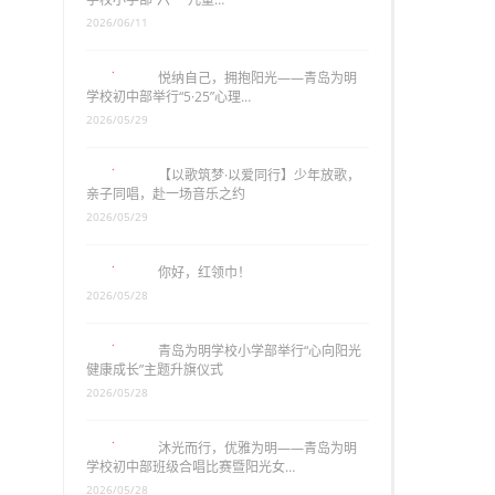
2026/06/11
悦纳自己，拥抱阳光——青岛为明
学校初中部举行“5·25”心理…
2026/05/29
【以歌筑梦·以爱同行】少年放歌，
亲子同唱，赴一场音乐之约
2026/05/29
你好，红领巾！
2026/05/28
青岛为明学校小学部举行“心向阳光
健康成长”主题升旗仪式
2026/05/28
沐光而行，优雅为明——青岛为明
学校初中部班级合唱比赛暨阳光女…