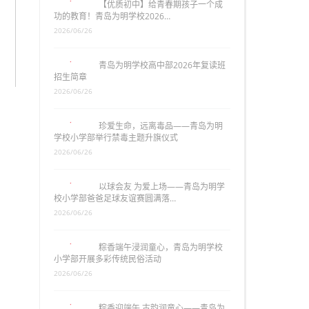
【优质初中】给青春期孩子一个成
功的教育！青岛为明学校2026…
2026/06/26
青岛为明学校高中部2026年复读班
招生简章
2026/06/26
珍爱生命，远离毒品——青岛为明
学校小学部举行禁毒主题升旗仪式
2026/06/26
以球会友 为爱上场——青岛为明学
校小学部爸爸足球友谊赛圆满落…
2026/06/26
粽香端午浸润童心，青岛为明学校
小学部开展多彩传统民俗活动
2026/06/26
粽香迎端午 古韵润童心——青岛为