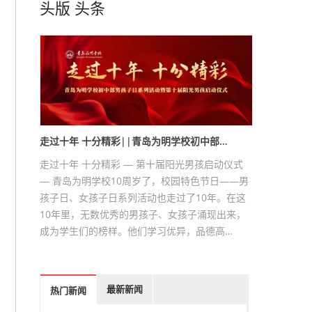
头版
头条
走过十年 十分精彩||青岛为明学校初中部…
走过十年 十分精彩 — 第十届阳光男孩启动仪式
— 青岛为明学校10周岁了，校园特色节日——男
孩子日、女孩子日系列活动也走过了10年。在这
10年里，无数优秀的男孩子、女孩子涌现出来，
成为学生们的榜样。他们学习优异，品德高…
最新新闻
热门新闻