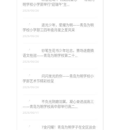
明学校小学部举行“迎端午”主…
2026/06/26
逐光少年，星耀为明——青岛为明
学校小学部三四年级月度之星风采
2026/06/26
妙笔生花书少年壮志，赛场逐鹿摘
语文桂冠——青岛为明学校第二十…
2026/06/26
闪闪发光的你——青岛为明学校小
学部艺术节精彩纷呈
2026/06/26
不负光阴磨羽翼，凝心奋进战高三
——青岛为明学校高中部举行高二…
2026/06/11
7金闪耀！青岛为明学子在全区运会