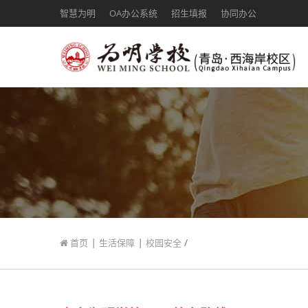
智慧为明
OA办公系统
招生填报
协同办公
|
|
/
首页
生活保障
校园安全