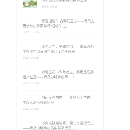
小学部开展多彩传统民俗活动
2026/06/26
粽香迎端午 古韵润童心——青岛为
明学校小学部举行“迎端午”主…
2026/06/26
逐光少年，星耀为明——青岛为明
学校小学部三四年级月度之星风采
2026/06/26
妙笔生花书少年壮志，赛场逐鹿摘
语文桂冠——青岛为明学校第二十…
2026/06/26
闪闪发光的你——青岛为明学校小
学部艺术节精彩纷呈
2026/06/26
不负光阴磨羽翼，凝心奋进战高三
——青岛为明学校高中部举行高二…