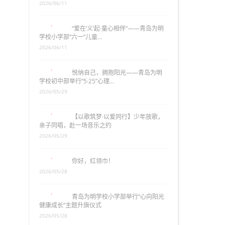
2026/06/11
“爱在‘义’起·童心相伴”——青岛为明
学校小学部“六一”儿童…
2026/06/11
悦纳自己，拥抱阳光——青岛为明
学校初中部举行“5·25”心理…
2026/05/29
【以歌筑梦·以爱同行】少年放歌，
亲子同唱，赴一场音乐之约
2026/05/29
你好，红领巾！
2026/05/28
青岛为明学校小学部举行“心向阳光
健康成长”主题升旗仪式
2026/05/28