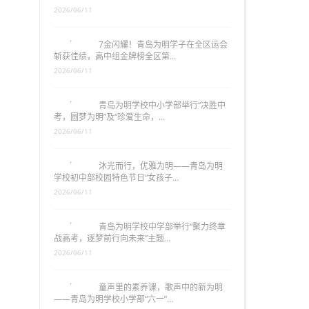
2026/06/11
7金闪耀！青岛为明学子在全区运会
斩获佳绩，高中组金牌榜全区第…
2026/06/11
青岛为明学校中小学部举行“决胜中
考，圆梦为明”及“珍爱生命，…
2026/06/11
沐光而行，优雅为明——青岛为明
学校初中部校园特色节日“女孩子…
2026/06/11
青岛为明学校中学部举行“聚力终章
战高考，逐梦前行向未来”主题…
2026/06/11
童声里的素养课，歌声中的新为明
——青岛为明学校小学部“六一”…