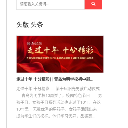
头版
头条
走过十年 十分精彩||青岛为明学校初中部…
走过十年 十分精彩 — 第十届阳光男孩启动仪式
— 青岛为明学校10周岁了，校园特色节日——男
孩子日、女孩子日系列活动也走过了10年。在这
10年里，无数优秀的男孩子、女孩子涌现出来，
成为学生们的榜样。他们学习优异，品德高…