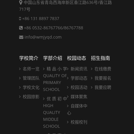
中国山东省青岛西海岸新区香江路636号/香江路
717号
+86 131 8897 7837
+86 0532-86767766/86767788
info@wmjyqd.com
学校简介
学部介绍
校园动态
招生指南
名师一览
精 品 小 学
新闻资讯
在线缴费
QUALITY OF
管理团队
学部动态
我要报名
PRIMARY
学校文化
校园活动
我要应聘
SCHOOL
校园掠影
媒体聚焦
优 质 初 中
HIGH
自媒体中
QUALITY
心
MIDDLE
校报校刊
SCHOOL