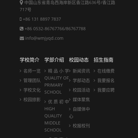
中国山东省青岛西海岸新区香江路636号/香江路
717号
+86 131 8897 7837
+86 0532-86767766/86767788
info@wmjyqd.com
学校简介
学部介绍
校园动态
招生指南
名师一览
精 品 小 学
新闻资讯
在线缴费
QUALITY OF
管理团队
学部动态
我要报名
PRIMARY
学校文化
校园活动
我要应聘
SCHOOL
校园掠影
媒体聚焦
优 质 初 中
HIGH
自媒体中
QUALITY
心
MIDDLE
校报校刊
SCHOOL