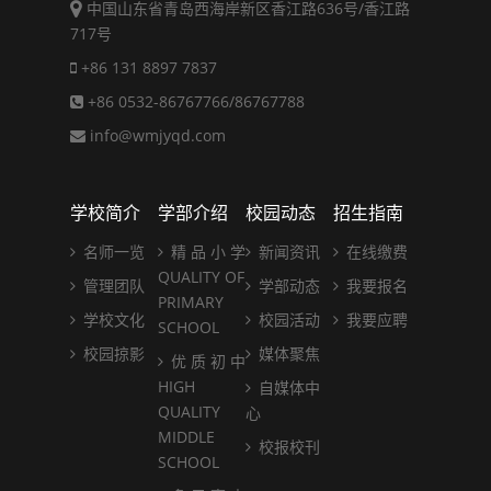
中国山东省青岛西海岸新区香江路636号/香江路
717号
+86 131 8897 7837
+86 0532-86767766/86767788
info@wmjyqd.com
学校简介
学部介绍
校园动态
招生指南
名师一览
精 品 小 学
新闻资讯
在线缴费
QUALITY OF
管理团队
学部动态
我要报名
PRIMARY
学校文化
校园活动
我要应聘
SCHOOL
校园掠影
媒体聚焦
优 质 初 中
HIGH
自媒体中
QUALITY
心
MIDDLE
校报校刊
SCHOOL