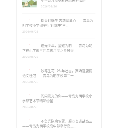
小学部开展多彩传统民俗活动
2026/06/26
粽香迎端午 古韵润童心——青岛为
明学校小学部举行“迎端午”主…
2026/06/26
逐光少年，星耀为明——青岛为明
学校小学部三四年级月度之星风采
2026/06/26
妙笔生花书少年壮志，赛场逐鹿摘
语文桂冠——青岛为明学校第二十…
2026/06/26
闪闪发光的你——青岛为明学校小
学部艺术节精彩纷呈
2026/06/26
不负光阴磨羽翼，凝心奋进战高三
——青岛为明学校高中部举行高二…