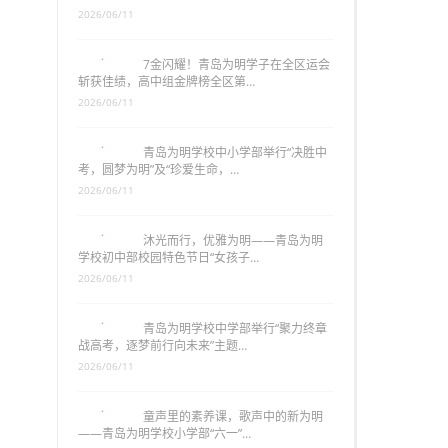
2026/06/11
7金闪耀！青岛为明学子在全区运会
斩获佳绩，高中组金牌榜全区第…
2026/06/11
青岛为明学校中小学部举行“决胜中
考，圆梦为明”及“珍爱生命，…
2026/06/11
沐光而行，优雅为明——青岛为明
学校初中部校园特色节日“女孩子…
2026/06/11
青岛为明学校中学部举行“聚力终章
战高考，逐梦前行向未来”主题…
2026/06/11
童声里的素养课，歌声中的新为明
——青岛为明学校小学部“六一”…