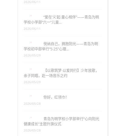
2026/06/11
“爱在‘义’起·童心相伴”——青岛为明
学校小学部“六一”儿童…
2026/06/11
悦纳自己，拥抱阳光——青岛为明
学校初中部举行“5·25”心理…
2026/05/29
【以歌筑梦·以爱同行】少年放歌，
亲子同唱，赴一场音乐之约
2026/05/29
你好，红领巾！
2026/05/28
青岛为明学校小学部举行“心向阳光
健康成长”主题升旗仪式
2026/05/28