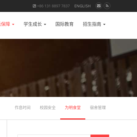
+86 131 8897 7837
ENGLISH
活保障
学生成长
国际教育
招生指南
作息时间
校园安全
为明食堂
宿舍管理