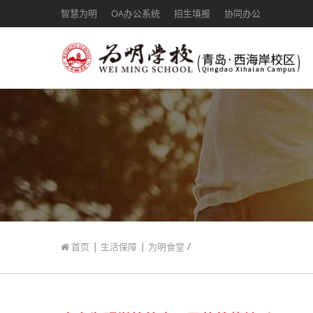
智慧为明
OA办公系统
招生填报
协同办公
|
|
/
首页
生活保障
为明食堂