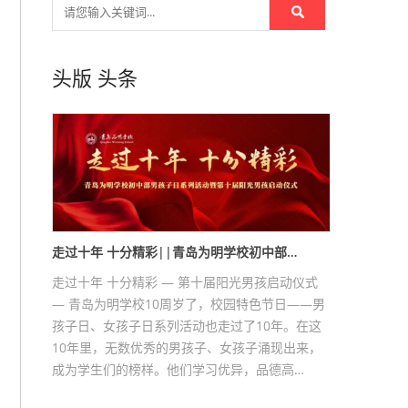
头版
头条
走过十年 十分精彩||青岛为明学校初中部…
走过十年 十分精彩 — 第十届阳光男孩启动仪式
— 青岛为明学校10周岁了，校园特色节日——男
孩子日、女孩子日系列活动也走过了10年。在这
10年里，无数优秀的男孩子、女孩子涌现出来，
成为学生们的榜样。他们学习优异，品德高…