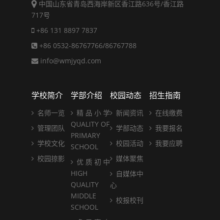
中国山东省青岛西海岸新区香江路636号/香江路
717号
+86 131 8897 7837
+86 0532-86767766/86767788
info@wmjyqd.com
学校简介
学部介绍
校园动态
招生指南
名师一览
精 品 小 学
新闻资讯
在线缴费
QUALITY OF
管理团队
学部动态
我要报名
PRIMARY
学校文化
校园活动
我要应聘
SCHOOL
校园掠影
媒体聚焦
优 质 初 中
HIGH
自媒体中
QUALITY
心
MIDDLE
校报校刊
SCHOOL