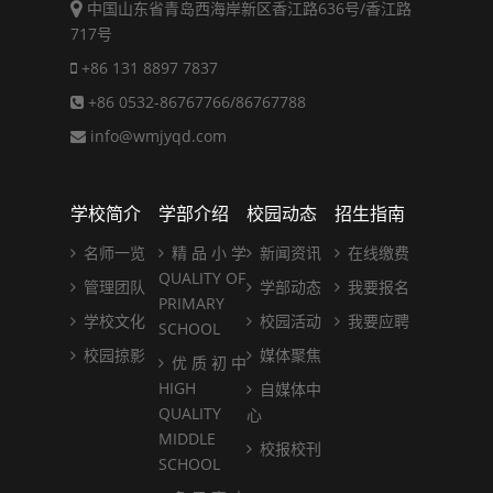
中国山东省青岛西海岸新区香江路636号/香江路
717号
+86 131 8897 7837
+86 0532-86767766/86767788
info@wmjyqd.com
学校简介
学部介绍
校园动态
招生指南
名师一览
精 品 小 学
新闻资讯
在线缴费
QUALITY OF
管理团队
学部动态
我要报名
PRIMARY
学校文化
校园活动
我要应聘
SCHOOL
校园掠影
媒体聚焦
优 质 初 中
HIGH
自媒体中
QUALITY
心
MIDDLE
校报校刊
SCHOOL