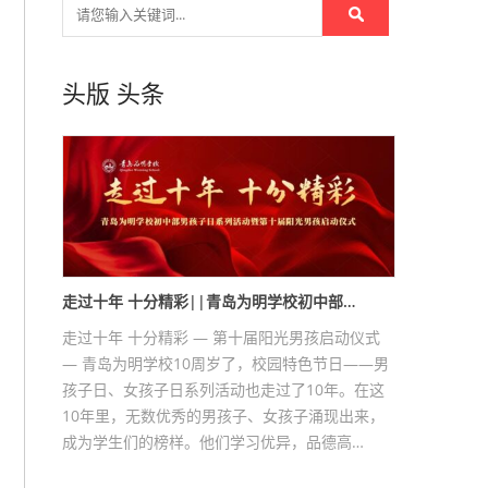
头版
头条
走过十年 十分精彩||青岛为明学校初中部…
走过十年 十分精彩 — 第十届阳光男孩启动仪式
— 青岛为明学校10周岁了，校园特色节日——男
孩子日、女孩子日系列活动也走过了10年。在这
10年里，无数优秀的男孩子、女孩子涌现出来，
成为学生们的榜样。他们学习优异，品德高…