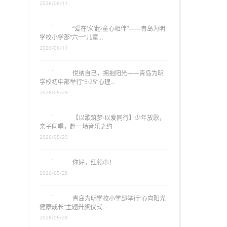
2026/06/11
“爱在‘义’起·童心相伴”——青岛为明
学校小学部“六一”儿童…
2026/06/11
悦纳自己，拥抱阳光——青岛为明
学校初中部举行“5·25”心理…
2026/05/29
【以歌筑梦·以爱同行】少年放歌，
亲子同唱，赴一场音乐之约
2026/05/29
你好，红领巾！
2026/05/28
青岛为明学校小学部举行“心向阳光
健康成长”主题升旗仪式
2026/05/28