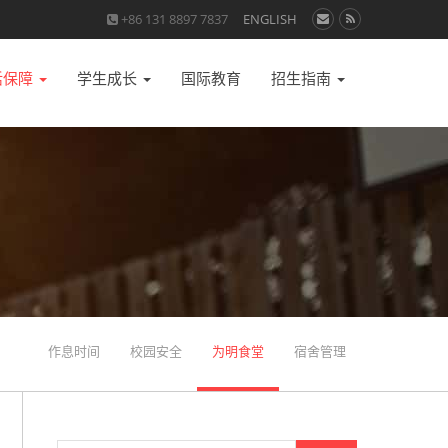
+86 131 8897 7837
ENGLISH
活保障
学生成长
国际教育
招生指南
作息时间
校园安全
为明食堂
宿舍管理