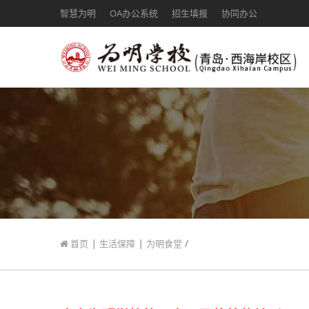
智慧为明
OA办公系统
招生填报
协同办公
|
|
/
首页
生活保障
为明食堂