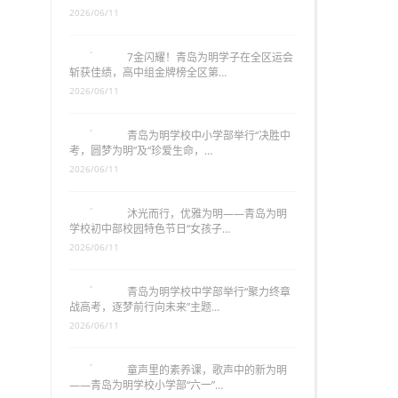
2026/06/11
7金闪耀！青岛为明学子在全区运会
斩获佳绩，高中组金牌榜全区第…
2026/06/11
青岛为明学校中小学部举行“决胜中
考，圆梦为明”及“珍爱生命，…
2026/06/11
沐光而行，优雅为明——青岛为明
学校初中部校园特色节日“女孩子…
2026/06/11
青岛为明学校中学部举行“聚力终章
战高考，逐梦前行向未来”主题…
2026/06/11
童声里的素养课，歌声中的新为明
——青岛为明学校小学部“六一”…