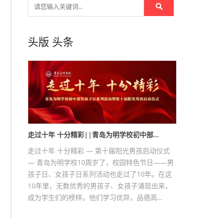
头版
头条
走过十年 十分精彩||青岛为明学校初中部…
走过十年 十分精彩 — 第十届阳光男孩启动仪式
— 青岛为明学校10周岁了，校园特色节日——男
孩子日、女孩子日系列活动也走过了10年。在这
10年里，无数优秀的男孩子、女孩子涌现出来，
成为学生们的榜样。他们学习优异，品德高…