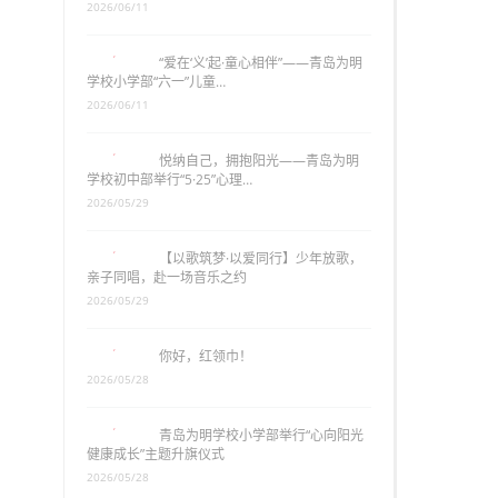
2026/06/11
“爱在‘义’起·童心相伴”——青岛为明
学校小学部“六一”儿童…
2026/06/11
悦纳自己，拥抱阳光——青岛为明
学校初中部举行“5·25”心理…
2026/05/29
【以歌筑梦·以爱同行】少年放歌，
亲子同唱，赴一场音乐之约
2026/05/29
你好，红领巾！
2026/05/28
青岛为明学校小学部举行“心向阳光
健康成长”主题升旗仪式
2026/05/28