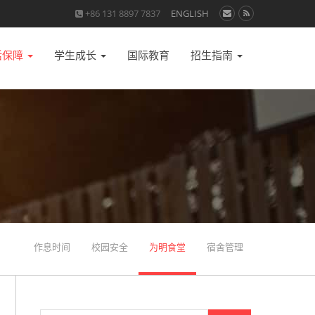
+86 131 8897 7837
ENGLISH
活保障
学生成长
国际教育
招生指南
作息时间
校园安全
为明食堂
宿舍管理