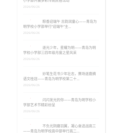
小学部开展多彩传统民俗活动
2026/06/26
粽香迎端午 古韵润童心——青岛为
明学校小学部举行“迎端午”主…
2026/06/26
逐光少年，星耀为明——青岛为明
学校小学部三四年级月度之星风采
2026/06/26
妙笔生花书少年壮志，赛场逐鹿摘
语文桂冠——青岛为明学校第二十…
2026/06/26
闪闪发光的你——青岛为明学校小
学部艺术节精彩纷呈
2026/06/26
不负光阴磨羽翼，凝心奋进战高三
——青岛为明学校高中部举行高二…