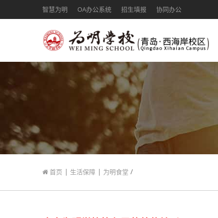
智慧为明
OA办公系统
招生填报
协同办公
|
|
/
首页
生活保障
为明食堂