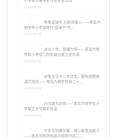
小学部开展多彩传统民俗活动
2026/06/26
粽香迎端午 古韵润童心——青岛为
明学校小学部举行“迎端午”主…
2026/06/26
逐光少年，星耀为明——青岛为明
学校小学部三四年级月度之星风采
2026/06/26
妙笔生花书少年壮志，赛场逐鹿摘
语文桂冠——青岛为明学校第二十…
2026/06/26
闪闪发光的你——青岛为明学校小
学部艺术节精彩纷呈
2026/06/26
不负光阴磨羽翼，凝心奋进战高三
——青岛为明学校高中部举行高二…