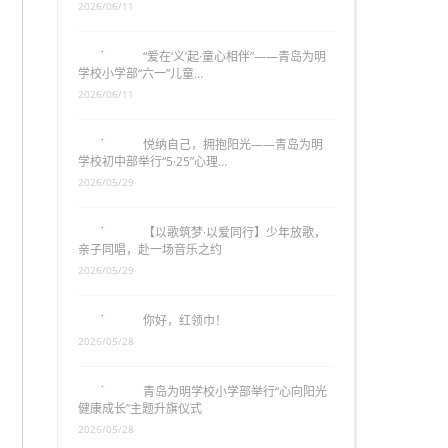
2026/06/11
“爱在‘义’起·童心相伴”——青岛为明
学校小学部“六一”儿童…
2026/06/11
悦纳自己，拥抱阳光——青岛为明
学校初中部举行“5·25”心理…
2026/05/29
【以歌筑梦·以爱同行】少年放歌，
亲子同唱，赴一场音乐之约
2026/05/29
你好，红领巾！
2026/05/28
青岛为明学校小学部举行“心向阳光
健康成长”主题升旗仪式
2026/05/28