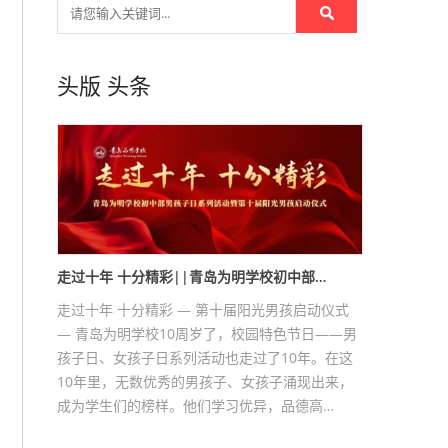
头版
头条
走过十年 十分精彩||青岛为明学校初中部…
走过十年 十分精彩 — 第十届阳光男孩启动仪式
— 青岛为明学校10周岁了，校园特色节日——男
孩子日、女孩子日系列活动也走过了10年。在这
10年里，无数优秀的男孩子、女孩子涌现出来，
成为学生们的榜样。他们学习优异，品德高…