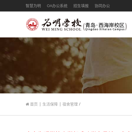
智慧为明
OA办公系统
招生填报
协同办公
|
|
/
首页
生活保障
宿舍管理