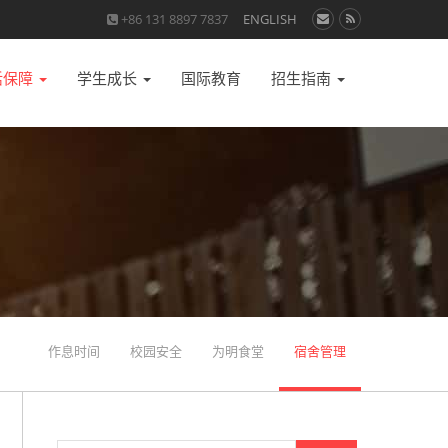
+86 131 8897 7837
ENGLISH
活保障
学生成长
国际教育
招生指南
作息时间
校园安全
为明食堂
宿舍管理