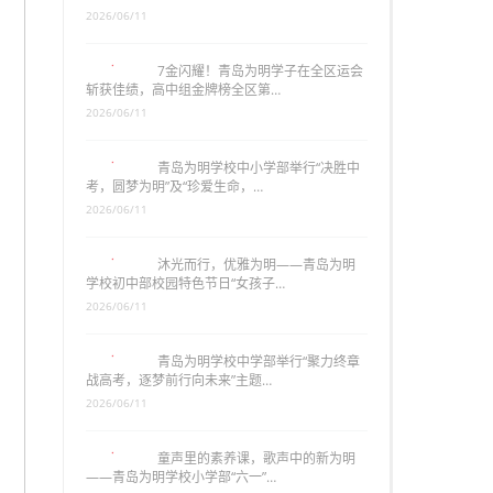
2026/06/11
7金闪耀！青岛为明学子在全区运会
斩获佳绩，高中组金牌榜全区第…
2026/06/11
青岛为明学校中小学部举行“决胜中
考，圆梦为明”及“珍爱生命，…
2026/06/11
沐光而行，优雅为明——青岛为明
学校初中部校园特色节日“女孩子…
2026/06/11
青岛为明学校中学部举行“聚力终章
战高考，逐梦前行向未来”主题…
2026/06/11
童声里的素养课，歌声中的新为明
——青岛为明学校小学部“六一”…