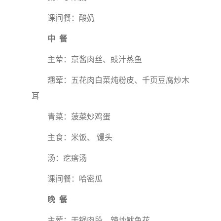
课间餐：酸奶
中 餐
主荤：京酱肉丝、豉汁蒸鱼
翘荤：五花肉白菜炖粉皮、千页豆腐炒木
耳
青菜：菠菜炒鸡蛋
主食：米饭、 馒头
汤：疙瘩汤
课间餐：哈密瓜
晚 餐
主荤：干锅肉段、辣炒鱿鱼花