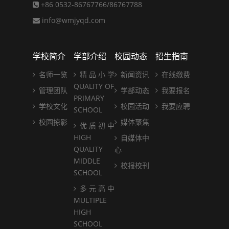
+86 0532-86767766/86767788
info@wmjyqd.com
学校简介
学部介绍
校园动态
招生指南
名师一览
精 品 小 学
新闻资讯
在线缴费
QUALITY OF
管理团队
学部动态
我要报名
PRIMARY
学校文化
校园活动
我要应聘
SCHOOL
校园掠影
媒体聚焦
优 质 初 中
HIGH
自媒体中
QUALITY
心
MIDDLE
校报校刊
SCHOOL
多 元 高 中
MULTIPLE
HIGH
SCHOOL