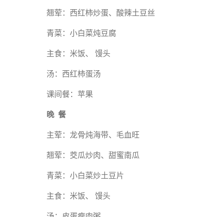
翘荤：西红柿炒蛋、酸辣土豆丝
青菜：小白菜炖豆腐
主食：米饭、 馒头
汤：西红柿蛋汤
课间餐：苹果
晚 餐
主荤：龙骨炖海带、毛血旺
翘荤：茭瓜炒肉、甜蜜南瓜
青菜：小白菜炒土豆片
主食：米饭、 馒头
汤：皮蛋瘦肉粥