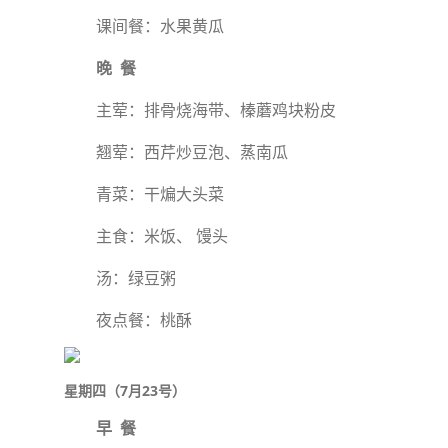
课间餐：水果黄瓜
晚 餐
主荤：排骨烧海带、榛蘑鸡块粉皮
翘荤：西芹炒豆泡、蒸南瓜
青菜：干煸大头菜
主食：米饭、 馒头
汤：绿豆粥
夜点餐：桃酥
星期四（7月23号）
早 餐