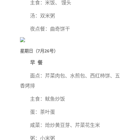
主食：米饭、 馒头
汤：双米粥
夜点餐：曲奇饼干
星期日（7月26号）
早 餐
面点：芹菜肉包、水煎包、西红柿饼、五
香烤排
主食：鱿鱼炒饭
蛋：茶叶蛋
咸菜：炝炒黄豆芽、芹菜花生米
粥：小米粥