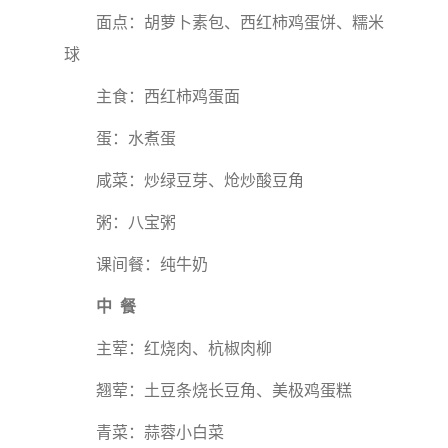
面点：胡萝卜素包、西红柿鸡蛋饼、糯米
球
主食：西红柿鸡蛋面
蛋：水煮蛋
咸菜：炒绿豆芽、炝炒酸豆角
粥：八宝粥
课间餐：纯牛奶
中 餐
主荤：红烧肉、杭椒肉柳
翘荤：土豆条烧长豆角、美极鸡蛋糕
青菜：蒜蓉小白菜