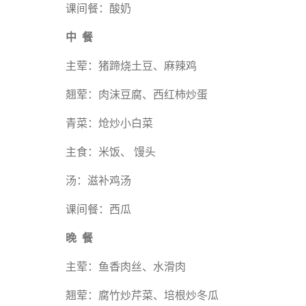
课间餐：酸奶
中 餐
主荤：猪蹄烧土豆、麻辣鸡
翘荤：肉沫豆腐、西红柿炒蛋
青菜：炝炒小白菜
主食：米饭、 馒头
汤：滋补鸡汤
课间餐：西瓜
晚 餐
主荤：鱼香肉丝、水滑肉
翘荤：腐竹炒芹菜、培根炒冬瓜