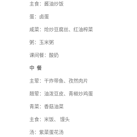
主食：酱油炒饭
蛋：卤蛋
咸菜：炝炒豆腐丝、红油榨菜
粥：玉米粥
课间餐：酸奶
中 餐
主荤：干炸带鱼、孜然肉片
翘荤：油泼豆皮、青椒炒鸡蛋
青菜：香菇油菜
主食：米饭、 馒头
汤：紫菜蛋花汤