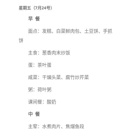
星期五（7月24号）
早 餐
面点：发糕、白菜鲜肉包、土豆饼、手抓
饼
主食：葱香肉末炒饭
蛋：茶叶蛋
咸菜：干煸头菜、腐竹炒芹菜
粥：荷叶粥
课间餐：酸奶
中 餐
主荤：水煮肉片、焦熘鱼段