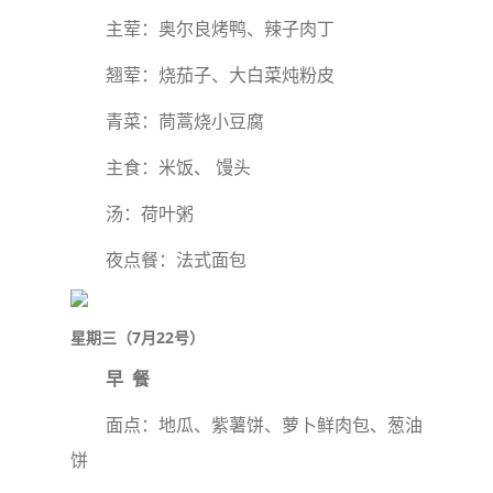
主荤：奥尔良烤鸭、辣子肉丁
翘荤：烧茄子、大白菜炖粉皮
青菜：茼蒿烧小豆腐
主食：米饭、 馒头
汤：荷叶粥
夜点餐：法式面包
星期三（7月22号）
早 餐
面点：地瓜、紫薯饼、萝卜鲜肉包、葱油
饼