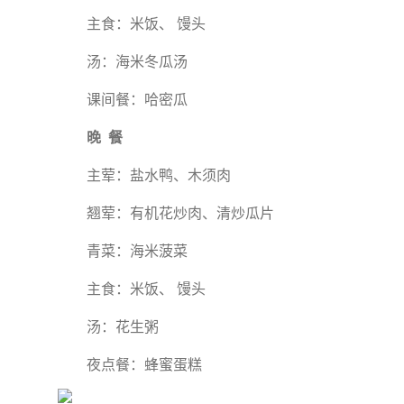
主食：米饭、 馒头
汤：海米冬瓜汤
课间餐：哈密瓜
晚 餐
主荤：盐水鸭、木须肉
翘荤：有机花炒肉、清炒瓜片
青菜：海米菠菜
主食：米饭、 馒头
汤：花生粥
夜点餐：蜂蜜蛋糕