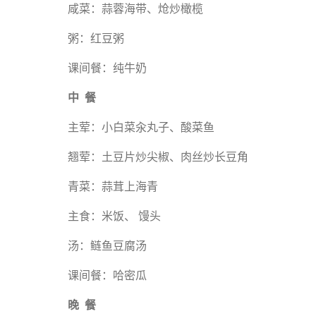
咸菜：蒜蓉海带、炝炒橄榄
粥：红豆粥
课间餐：纯牛奶
中 餐
主荤：小白菜汆丸子、酸菜鱼
翘荤：土豆片炒尖椒、肉丝炒长豆角
青菜：蒜茸上海青
主食：米饭、 馒头
汤：鲢鱼豆腐汤
课间餐：哈密瓜
晚 餐