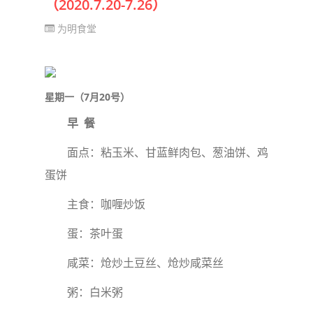
（2020.7.20-7.26）
为明食堂
星期一（7月20号）
早 餐
面点：粘玉米、甘蓝鲜肉包、葱油饼、鸡
蛋饼
主食：咖喱炒饭
蛋：茶叶蛋
咸菜：炝炒土豆丝、炝炒咸菜丝
粥：白米粥