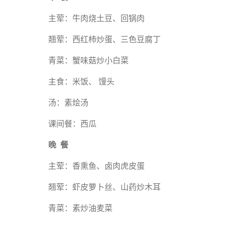
主荤：牛肉烧土豆、回锅肉
翘荤：西红柿炒蛋、三色豆腐丁
青菜：蟹味菇炒小白菜
主食：米饭、 馒头
汤：素烩汤
课间餐：西瓜
晚 餐
主荤：香熏鱼、卤肉虎皮蛋
翘荤：虾皮萝卜丝、山药炒木耳
青菜：素炒油麦菜