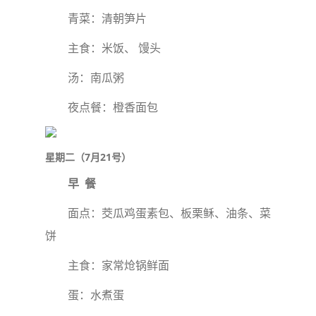
青菜：清朝笋片
主食：米饭、 馒头
汤：南瓜粥
夜点餐：橙香面包
星期二（7月21号）
早 餐
面点：茭瓜鸡蛋素包、板栗稣、油条、菜
饼
主食：家常炝锅鲜面
蛋：水煮蛋