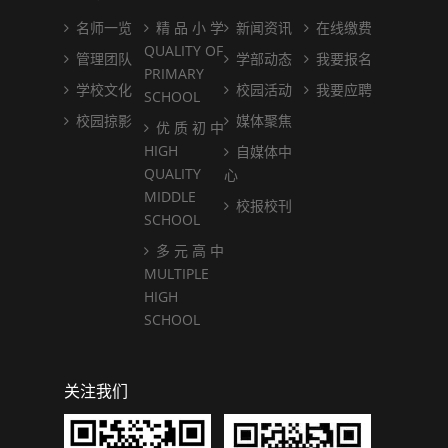
名师一览
精 品 小 学
新闻资讯
在线缴费
QUALITY OF
管理团队
学部动态
我要报名
PRIMARY
学校文化
校园活动
我要应聘
SCHOOL
校园掠影
媒体聚焦
优 质 初 中
HIGH
自媒体中
QUALITY
心
MIDDLE
校报校刊
SCHOOL
多 元 高 中
MULTIPLE
HIGH
SCHOOL
关注我们