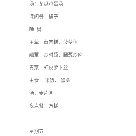
汤：冬瓜鸡蛋汤
课间餐：橘子
晚 餐
主荤：蒸肉糕、菠萝鱼
翘荤：炒时蔬、圆葱炒肉
青菜：虾皮萝卜丝
主食： 米饭、 馒头
汤：麦片粥
夜点餐：方糕
星期五