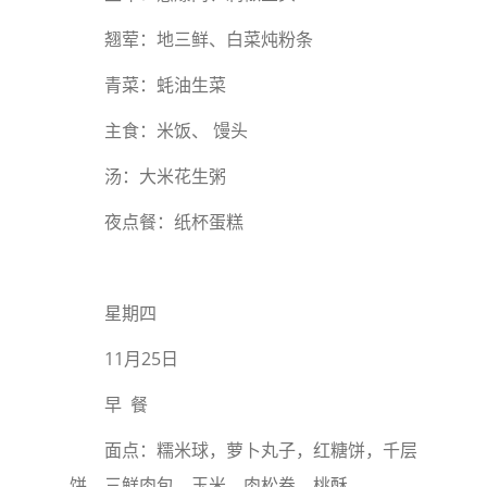
翘荤：地三鲜、白菜炖粉条
青菜：蚝油生菜
主食：米饭、 馒头
汤：大米花生粥
夜点餐：纸杯蛋糕
星期四
11月25日
早 餐
面点：糯米球，萝卜丸子，红糖饼，千层
饼，三鲜肉包，玉米，肉松卷，桃酥