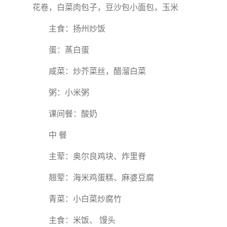
花卷，白菜肉包子，豆沙包小面包，玉米
主食：扬州炒饭
蛋：蒸白蛋
咸菜：炒芥菜丝，醋溜白菜
粥：小米粥
课间餐：酸奶
中 餐
主荤：奥尔良鸡块、炸里脊
翘荤：海米鸡蛋糕、麻婆豆腐
青菜：小白菜炒腐竹
主食：米饭、 馒头