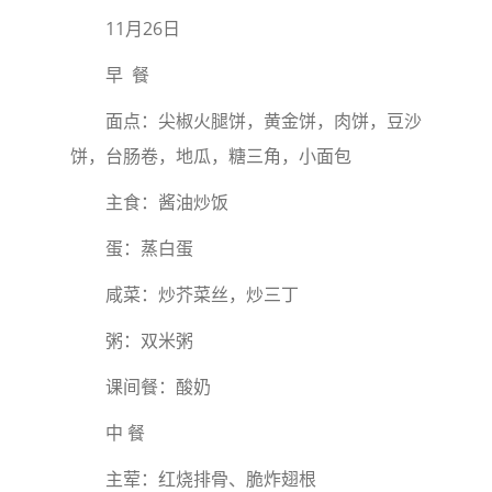
11月26日
早 餐
面点：尖椒火腿饼，黄金饼，肉饼，豆沙
饼，台肠卷，地瓜，糖三角，小面包
主食：酱油炒饭
蛋：蒸白蛋
咸菜：炒芥菜丝，炒三丁
粥：双米粥
课间餐：酸奶
中 餐
主荤：红烧排骨、脆炸翅根