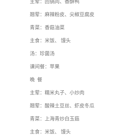
主荤：回锅肉、香酥鸭
翘荤：麻辣粉皮、尖椒豆腐皮
青菜：香菇油菜
主食：米饭、 馒头
汤：珍菌汤
课间餐：苹果
晚 餐
主荤：糯米丸子、小炒肉
翘荤：酸辣土豆丝、虾皮冬瓜
青菜：上海青炒白玉菇
主食：米饭、 馒头