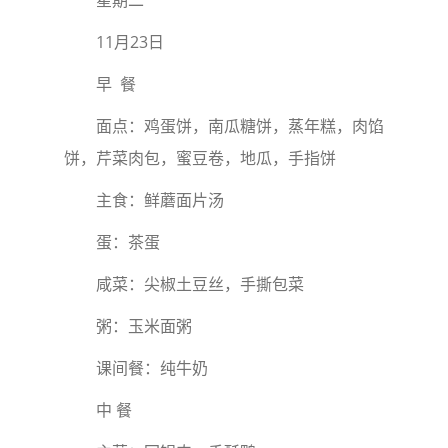
星期二
11月23日
早 餐
面点：鸡蛋饼，南瓜糖饼，蒸年糕，肉馅
饼，芹菜肉包，蜜豆卷，地瓜，手指饼
主食：鲜蘑面片汤
蛋：茶蛋
咸菜：尖椒土豆丝，手撕包菜
粥：玉米面粥
课间餐：纯牛奶
中 餐