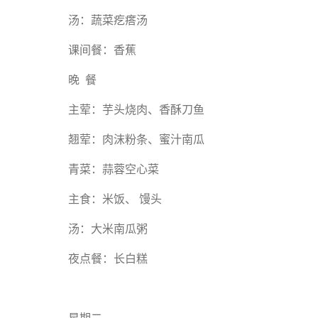
汤：蔬菜疙瘩汤
课间餐：香蕉
晚 餐
主荤：芋头烧肉、香酥刀鱼
翘荤：肉沫粉条、蜜汁南瓜
青菜：蒜蓉空心菜
主食：米饭、 馒头
汤：大米南瓜粥
夜点餐：长白糕