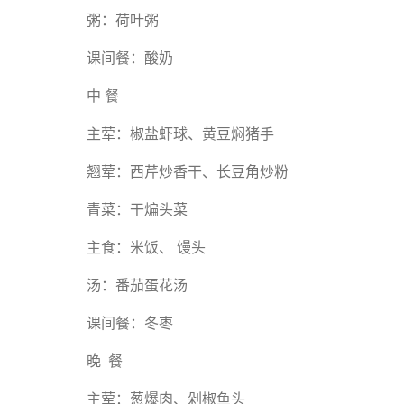
粥：荷叶粥
课间餐：酸奶
中 餐
主荤：椒盐虾球、黄豆焖猪手
翘荤：西芹炒香干、长豆角炒粉
青菜：干煸头菜
主食：米饭、 馒头
汤：番茄蛋花汤
课间餐：冬枣
晚 餐
主荤：葱爆肉、剁椒鱼头