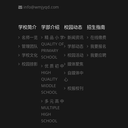
info@wmjyqd.com
学校简介
学部介绍
校园动态
招生指南
名师一览
精 品 小 学
新闻资讯
在线缴费
QUALITY OF
管理团队
学部动态
我要报名
PRIMARY
学校文化
校园活动
我要应聘
SCHOOL
校园掠影
媒体聚焦
优 质 初 中
HIGH
自媒体中
QUALITY
心
MIDDLE
校报校刊
SCHOOL
多 元 高 中
MULTIPLE
HIGH
SCHOOL