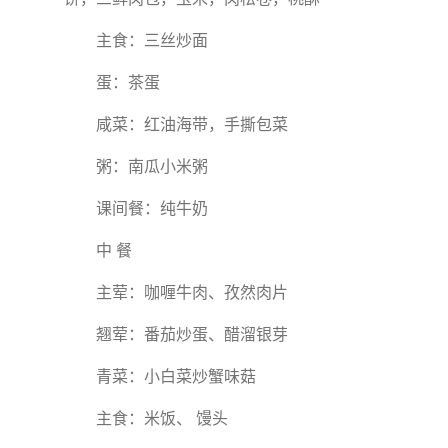
主食：三丝炒面
蛋：茶蛋
咸菜：红油海带，手撕包菜
粥：南瓜小米粥
课间餐：纯牛奶
中 餐
主荤：咖喱牛肉、孜然肉片
翘荤：番茄炒蛋、醋溜银芽
青菜：小白菜炒蟹味菇
主食：米饭、 馒头