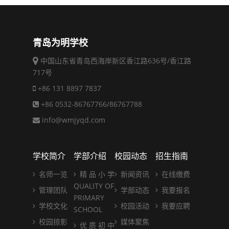
青岛为明学校
中国山东省青岛西海岸新区香江路636号/香江路
717号
+86 131 8897 7837
+86 0532-86767766/86767788
info@wmjyqd.com
学校简介
学部介绍
校园动态
招生指南
名师一览
精 品 小 学
新闻资讯
在线缴费
QUALITY OF
管理团队
学部动态
我要报名
PRIMARY
学校文化
校园活动
我要应聘
SCHOOL
校园掠影
媒体聚焦
优 质 初 中