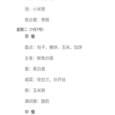
汤：小米粥
夜点餐：枣糕
星期二（7月7号）
早 餐
面点：包子，糖饼，玉米，馅饼
主食：鱿鱼炒面
蛋：蒸白蛋
咸菜：炝甘兰，炒芥丝
粥：玉米粥
课间餐：酸奶
中 餐