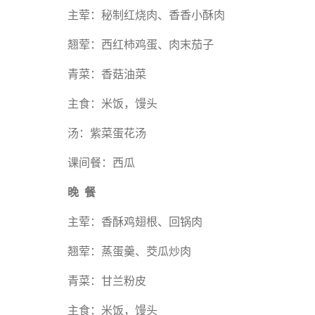
主荤：秘制红烧肉、香香小酥肉
翘荤：西红柿鸡蛋、肉末茄子
青菜：香菇油菜
主食：米饭，馒头
汤：紫菜蛋花汤
课间餐：西瓜
晚 餐
主荤：香酥鸡翅根、回锅肉
翘荤：蒸蛋羹、茭瓜炒肉
青菜：甘兰粉皮
主食：米饭，馒头