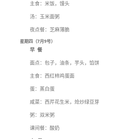
主食：米饭，馒头
汤：玉米面粥
夜点餐：芝麻薄脆
星期四（7月9号）
早 餐
面点：包子，油条，芋头，馅饼
主食：西红柿鸡蛋面
蛋：蒸白蛋
咸菜：西芹花生米，炝炒绿豆芽
粥：双米粥
课间餐：酸奶