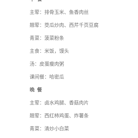
主荤：排骨玉米、鱼香肉丝
翘荤：茭瓜炒肉、西芹千页豆腐
青菜：菠菜粉条
主食：米饭，馒头
汤：皮蛋瘦肉粥
课间餐：哈密瓜
晚 餐
主荤：卤水鸡腿、香菇肉片
翘荤：西红柿鸡蛋、炸薯条
青菜：清炒小白菜