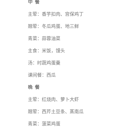
中 餐
主荤：香芋扣肉、宫保鸡丁
翘荤：冬瓜鸡蛋、地三鲜
青菜：蒜蓉油菜
主食：米饭，馒头
汤：时蔬鸡蛋羹
课间餐：西瓜
晚 餐
主荤：红烧肉、萝卜大虾
翘荤：西芹土豆条、蒸南瓜
青菜：菠菜鸡蛋