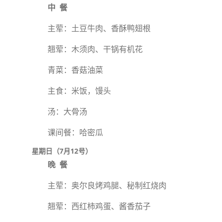
中 餐
主荤：土豆牛肉、香酥鸭翅根
翘荤：木须肉、干锅有机花
青菜：香菇油菜
主食：米饭，馒头
汤：大骨汤
课间餐：哈密瓜
星期日（7月12号）
晚 餐
主荤：奥尔良烤鸡腿、秘制红烧肉
翘荤：西红柿鸡蛋、酱香茄子