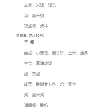
主食：米饭，馒头
汤：黑米粥
夜点餐：烤排
星期五（7月10号）
早 餐
面点：小笼包，酱香饼，玉米，油条
主食：酱油炒饭
蛋：茶蛋
咸菜：酸甜萝卜条，炝土豆丝
粥：黑米粥
课间餐：酸奶