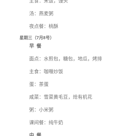
主食：米饭，馒头
汤：燕麦粥
夜点餐：桃酥
星期三（7月8号）
早 餐
面点：水煎包，糖包，地瓜，烤排
主食：咖喱炒饭
蛋：茶蛋
咸菜：雪菜黄毛豆，炝有机花
粥：小米粥
课间餐：纯牛奶
中 餐