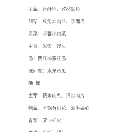
主荤：香酥鸭、孜然鱿鱼
翘荤：豆角炒肉丝、蒸南瓜
青菜：蒜蓉小白菜
主食：米饭，馒头
汤：西红柿蛋花汤
课间餐：水果黄瓜
晚 餐
主荤：糯米肉丸、滑炒肉片
翘荤：干锅有机花、油淋菜心
青菜：萝卜虾皮