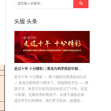
头版
头条
走过十年 十分精彩||青岛为明学校初中部…
走过十年 十分精彩 — 第十届阳光男孩启动仪式
— 青岛为明学校10周岁了，校园特色节日——男
孩子日、女孩子日系列活动也走过了10年。在这
10年里，无数优秀的男孩子、女孩子涌现出来，
成为学生们的榜样。他们学习优异，品德高…