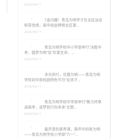
2026/06/11
7金闪耀！青岛为明学子在全区运会
斩获佳绩，高中组金牌榜全区第…
2026/06/11
青岛为明学校中小学部举行“决胜中
考，圆梦为明”及“珍爱生命，…
2026/06/11
沐光而行，优雅为明——青岛为明
学校初中部校园特色节日“女孩子…
2026/06/11
青岛为明学校中学部举行“聚力终章
战高考，逐梦前行向未来”主题…
2026/06/11
童声里的素养课，歌声中的新为明
——青岛为明学校小学部“六一”…