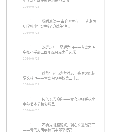
小学部开展多彩传统民俗活动
2026/06/26
粽香迎端午 古韵润童心——青岛为
明学校小学部举行“迎端午”主…
2026/06/26
逐光少年，星耀为明——青岛为明
学校小学部三四年级月度之星风采
2026/06/26
妙笔生花书少年壮志，赛场逐鹿摘
语文桂冠——青岛为明学校第二十…
2026/06/26
闪闪发光的你——青岛为明学校小
学部艺术节精彩纷呈
2026/06/26
不负光阴磨羽翼，凝心奋进战高三
——青岛为明学校高中部举行高二…