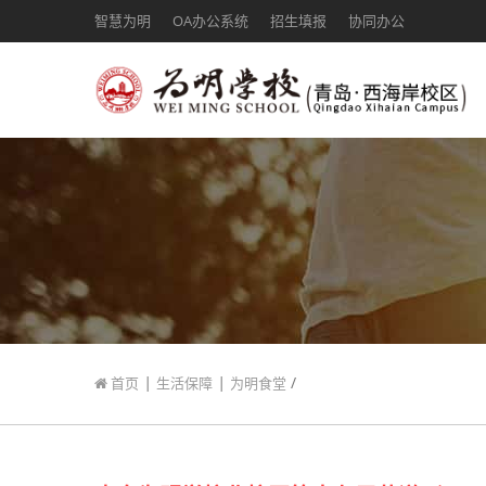
智慧为明
OA办公系统
招生填报
协同办公
|
|
/
首页
生活保障
为明食堂