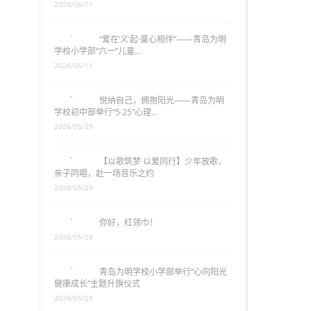
2026/06/11
“爱在‘义’起·童心相伴”——青岛为明
学校小学部“六一”儿童…
2026/06/11
悦纳自己，拥抱阳光——青岛为明
学校初中部举行“5·25”心理…
2026/05/29
【以歌筑梦·以爱同行】少年放歌，
亲子同唱，赴一场音乐之约
2026/05/29
你好，红领巾！
2026/05/28
青岛为明学校小学部举行“心向阳光
健康成长”主题升旗仪式
2026/05/28