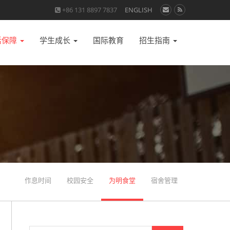
+86 131 8897 7837
ENGLISH
活保障
学生成长
国际教育
招生指南
作息时间
校园安全
为明食堂
宿舍管理