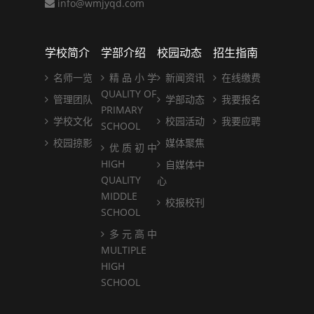
info@wmjyqd.com
学校简介
学部介绍
校园动态
招生指南
名师一览
精 品 小 学
新闻资讯
在线缴费
QUALITY OF
管理团队
学部动态
我要报名
PRIMARY
学校文化
校园活动
我要应聘
SCHOOL
校园掠影
媒体聚焦
优 质 初 中
HIGH
自媒体中
QUALITY
心
MIDDLE
校报校刊
SCHOOL
多 元 高 中
MULTIPLE
HIGH
SCHOOL