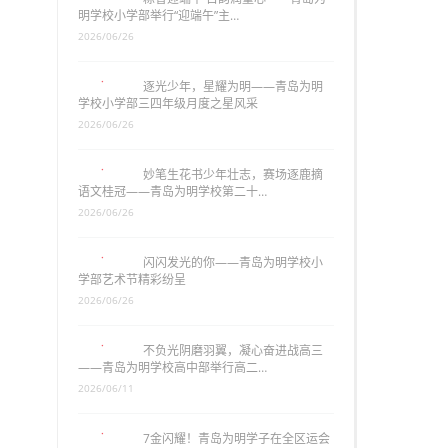
明学校小学部举行“迎端午”主…
2026/06/26
逐光少年，星耀为明——青岛为明
学校小学部三四年级月度之星风采
2026/06/26
妙笔生花书少年壮志，赛场逐鹿摘
语文桂冠——青岛为明学校第二十…
2026/06/26
闪闪发光的你——青岛为明学校小
学部艺术节精彩纷呈
2026/06/26
不负光阴磨羽翼，凝心奋进战高三
——青岛为明学校高中部举行高二…
2026/06/11
7金闪耀！青岛为明学子在全区运会