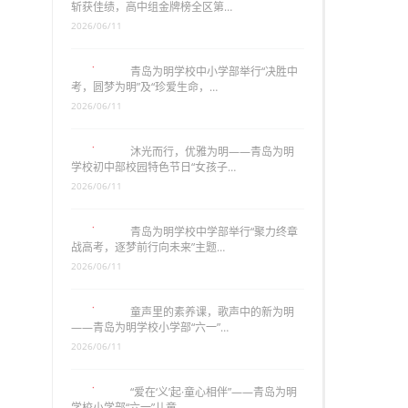
斩获佳绩，高中组金牌榜全区第…
2026/06/11
青岛为明学校中小学部举行“决胜中
考，圆梦为明”及“珍爱生命，…
2026/06/11
沐光而行，优雅为明——青岛为明
学校初中部校园特色节日“女孩子…
2026/06/11
青岛为明学校中学部举行“聚力终章
战高考，逐梦前行向未来”主题…
2026/06/11
童声里的素养课，歌声中的新为明
——青岛为明学校小学部“六一”…
2026/06/11
“爱在‘义’起·童心相伴”——青岛为明
学校小学部“六一”儿童…