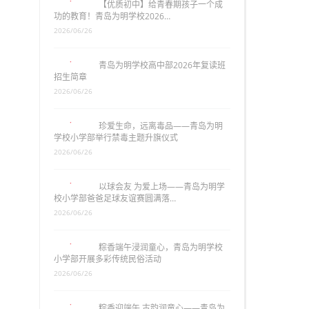
【优质初中】给青春期孩子一个成
功的教育！青岛为明学校2026…
2026/06/26
青岛为明学校高中部2026年复读班
招生简章
2026/06/26
珍爱生命，远离毒品——青岛为明
学校小学部举行禁毒主题升旗仪式
2026/06/26
以球会友 为爱上场——青岛为明学
校小学部爸爸足球友谊赛圆满落…
2026/06/26
粽香端午浸润童心，青岛为明学校
小学部开展多彩传统民俗活动
2026/06/26
粽香迎端午 古韵润童心——青岛为