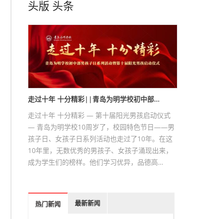
头版
头条
走过十年 十分精彩||青岛为明学校初中部…
走过十年 十分精彩 — 第十届阳光男孩启动仪式
— 青岛为明学校10周岁了，校园特色节日——男
孩子日、女孩子日系列活动也走过了10年。在这
10年里，无数优秀的男孩子、女孩子涌现出来，
成为学生们的榜样。他们学习优异，品德高…
最新新闻
热门新闻