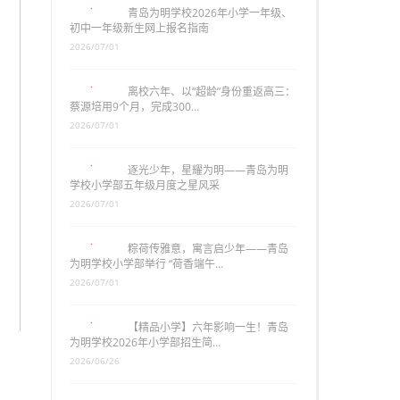
青岛为明学校2026年小学一年级、
初中一年级新生网上报名指南
2026/07/01
离校六年、以“超龄”身份重返高三：
蔡源培用9个月，完成300…
2026/07/01
逐光少年，星耀为明——青岛为明
学校小学部五年级月度之星风采
2026/07/01
粽荷传雅意，寓言启少年——青岛
为明学校小学部举行 “荷香端午…
2026/07/01
【精品小学】六年影响一生！青岛
为明学校2026年小学部招生简…
2026/06/26