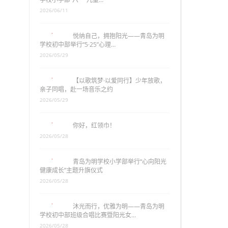
2026/06/11
悦纳自己，拥抱阳光——青岛为明
学校初中部举行“5·25”心理…
2026/05/29
【以歌筑梦·以爱同行】少年放歌，
亲子同唱，赴一场音乐之约
2026/05/29
你好，红领巾！
2026/05/28
青岛为明学校小学部举行“心向阳光
健康成长”主题升旗仪式
2026/05/28
沐光而行，优雅为明——青岛为明
学校初中部班级合唱比赛暨阳光女…
2026/05/28