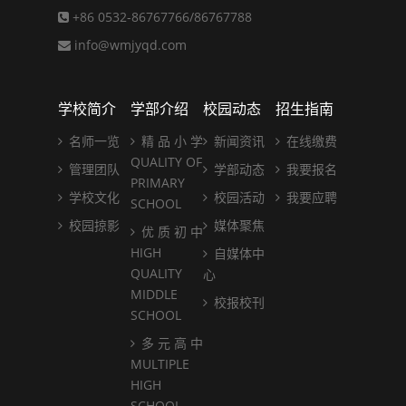
+86 0532-86767766/86767788
info@wmjyqd.com
学校简介
学部介绍
校园动态
招生指南
名师一览
精 品 小 学
新闻资讯
在线缴费
QUALITY OF
管理团队
学部动态
我要报名
PRIMARY
学校文化
校园活动
我要应聘
SCHOOL
校园掠影
媒体聚焦
优 质 初 中
HIGH
自媒体中
QUALITY
心
MIDDLE
校报校刊
SCHOOL
多 元 高 中
MULTIPLE
HIGH
SCHOOL