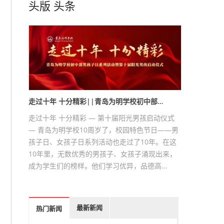
头版
头条
走过十年 十分精彩||青岛为明学校初中部…
走过十年 十分精彩 — 第十届阳光男孩启动仪式
— 青岛为明学校10周岁了，校园特色节日——男
孩子日、女孩子日系列活动也走过了10年。在这
10年里，无数优秀的男孩子、女孩子涌现出来，
成为学生们的榜样。他们学习优异，品德高…
最新新闻
热门新闻