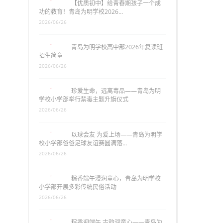
【优质初中】给青春期孩子一个成
功的教育！青岛为明学校2026…
2026/06/26
青岛为明学校高中部2026年复读班
招生简章
2026/06/26
珍爱生命，远离毒品——青岛为明
学校小学部举行禁毒主题升旗仪式
2026/06/26
以球会友 为爱上场——青岛为明学
校小学部爸爸足球友谊赛圆满落…
2026/06/26
粽香端午浸润童心，青岛为明学校
小学部开展多彩传统民俗活动
2026/06/26
粽香迎端午 古韵润童心——青岛为