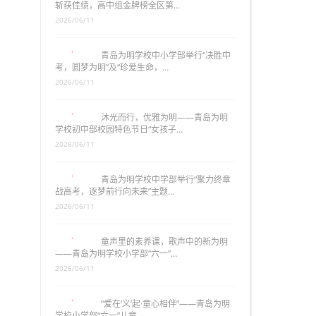
斩获佳绩，高中组金牌榜全区第…
2026/06/11
青岛为明学校中小学部举行“决胜中
考，圆梦为明”及“珍爱生命，…
2026/06/11
沐光而行，优雅为明——青岛为明
学校初中部校园特色节日“女孩子…
2026/06/11
青岛为明学校中学部举行“聚力终章
战高考，逐梦前行向未来”主题…
2026/06/11
童声里的素养课，歌声中的新为明
——青岛为明学校小学部“六一”…
2026/06/11
“爱在‘义’起·童心相伴”——青岛为明
学校小学部“六一”儿童…