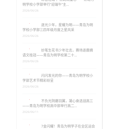
明学校小学部举行“迎端午”主…
2026/06/26
逐光少年，星耀为明——青岛为明
学校小学部三四年级月度之星风采
2026/06/26
妙笔生花书少年壮志，赛场逐鹿摘
语文桂冠——青岛为明学校第二十…
2026/06/26
闪闪发光的你——青岛为明学校小
学部艺术节精彩纷呈
2026/06/26
不负光阴磨羽翼，凝心奋进战高三
——青岛为明学校高中部举行高二…
2026/06/11
7金闪耀！青岛为明学子在全区运会