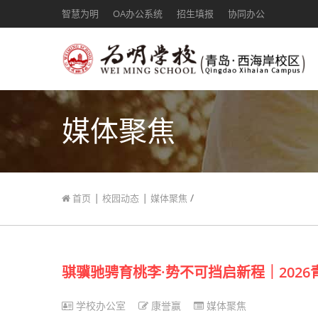
智慧为明
OA办公系统
招生填报
协同办公
媒体聚焦
|
|
/
首页
校园动态
媒体聚焦
骐骥驰骋育桃李·势不可挡启新程｜202
学校办公室
康誉赢
媒体聚焦