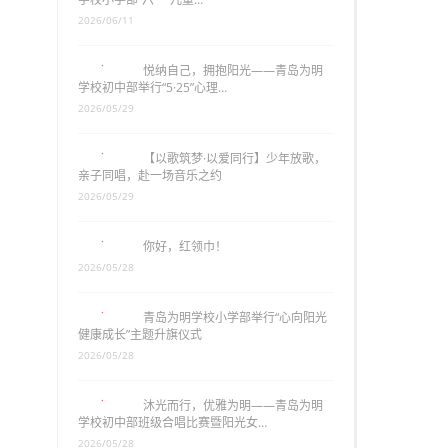
2026/06/11
悦纳自己，拥抱阳光——青岛为明
学校初中部举行“5·25”心理…
2026/05/29
【以歌筑梦·以爱同行】少年放歌，
亲子同唱，赴一场音乐之约
2026/05/29
你好，红领巾！
2026/05/28
青岛为明学校小学部举行“心向阳光
健康成长”主题升旗仪式
2026/05/28
沐光而行，优雅为明——青岛为明
学校初中部班级合唱比赛暨阳光女…
2026/05/28