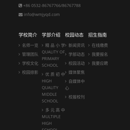
+86 0532-86767766/86767788
info@wmjyqd.com
学校简介
学部介绍
校园动态
招生指南
名师一览
精 品 小 学
新闻资讯
在线缴费
QUALITY OF
管理团队
学部动态
我要报名
PRIMARY
学校文化
校园活动
我要应聘
SCHOOL
校园掠影
媒体聚焦
优 质 初 中
HIGH
自媒体中
QUALITY
心
MIDDLE
校报校刊
SCHOOL
多 元 高 中
MULTIPLE
HIGH
SCHOOL